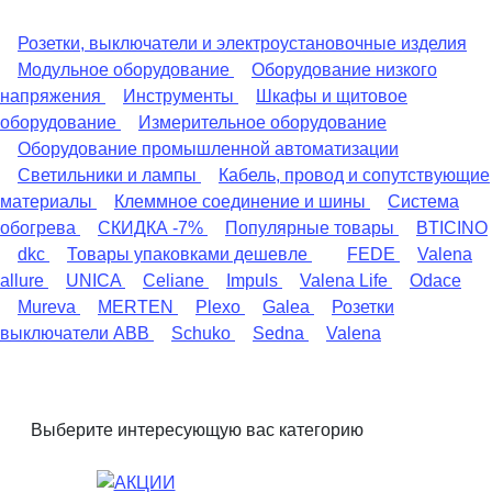
Розетки, выключатели и электроустановочные изделия
Модульное оборудование
Оборудование низкого
напряжения
Инструменты
Шкафы и щитовое
оборудование
Измерительное оборудование
Оборудование промышленной автоматизации
Светильники и лампы
Кабель, провод и сопутствующие
материалы
Клеммное соединение и шины
Система
обогрева
СКИДКА -7%
Популярные товары
BTICINO
dkc
Товары упаковками дешевле
FEDE
Valena
allure
UNICA
Celiane
Impuls
Valena Life
Odace
Mureva
MERTEN
Plexo
Galea
Розетки
выключатели ABB
Schuko
Sedna
Valena
Выберите интересующую вас категорию