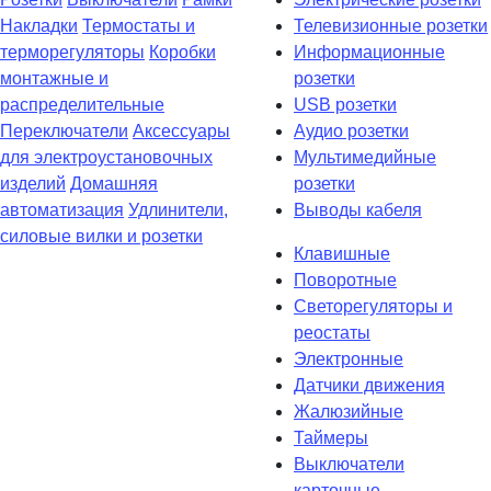
Накладки
Термостаты и
Телевизионные розетки
терморегуляторы
Коробки
Информационные
монтажные и
розетки
распределительные
USB розетки
Переключатели
Аксессуары
Аудио розетки
для электроустановочных
Мультимедийные
изделий
Домашняя
розетки
автоматизация
Удлинители,
Выводы кабеля
силовые вилки и розетки
Клавишные
Поворотные
Светорегуляторы и
реостаты
Электронные
Датчики движения
Жалюзийные
Таймеры
Выключатели
карточные