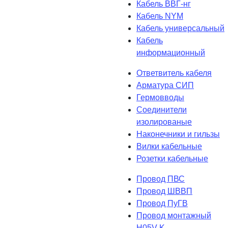
Кабель ВВГ-нг
Кабель NYM
Кабель универсальный
Кабель
информационный
Ответвитель кабеля
Арматура СИП
Гермовводы
Соединители
изолированые
Наконечники и гильзы
Вилки кабельные
Розетки кабельные
Провод ПВС
Провод ШВВП
Провод ПуГВ
Провод монтажный
H05V-K