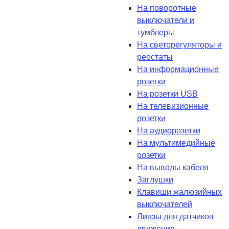
На поворотные
выключатели и
тумблеры
На светорегуляторы и
реостаты
На информационные
розетки
На розетки USB
На телевизионные
розетки
На аудиорозетки
На мультимедийные
розетки
На выводы кабеля
Заглушки
Клавиши жалюзийных
выключателей
Линзы для датчиков
движения