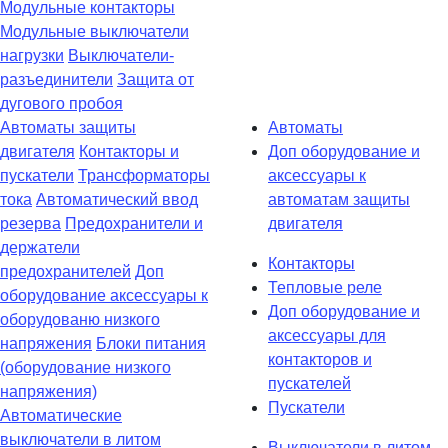
Модульные контакторы
Модульные выключатели
нагрузки
Выключатели-
разъединители
Защита от
дугового пробоя
Автоматы защиты
Автоматы
двигателя
Контакторы и
Доп оборудование и
пускатели
Трансформаторы
аксессуары к
тока
Автоматический ввод
автоматам защиты
резерва
Предохранители и
двигателя
держатели
Контакторы
предохранителей
Доп
Тепловые реле
оборудование аксессуары к
Доп оборудование и
оборудованю низкого
аксессуары для
напряжения
Блоки питания
контакторов и
(оборудование низкого
пускателей
напряжения)
Пускатели
Автоматические
выключатели в литом
Выключатели в литом