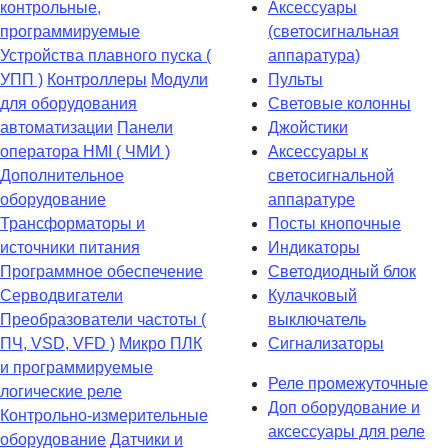
контрольные,
Аксессуары
программируемые
(светосигнальная
Устройства плавного пуска (
аппаратура)
УПП )
Контроллеры
Модули
Пульты
для оборудования
Световые колонны
автоматизации
Панели
Джойстики
оператора HMI ( ЧМИ )
Аксессуары к
Дополнительное
светосигнальной
оборудование
аппаратуре
Транcформаторы и
Посты кнопочные
источники питания
Индикаторы
Программное обеспечение
Светодиодный блок
Серводвигатели
Кулачковый
Преобразователи частоты (
выключатель
ПЧ, VSD, VFD )
Микро ПЛК
Сигнализаторы
и программируемые
Реле промежуточные
логические реле
Доп оборудование и
Контрольно-измерительные
аксессуары для реле
оборудование
Датчики и