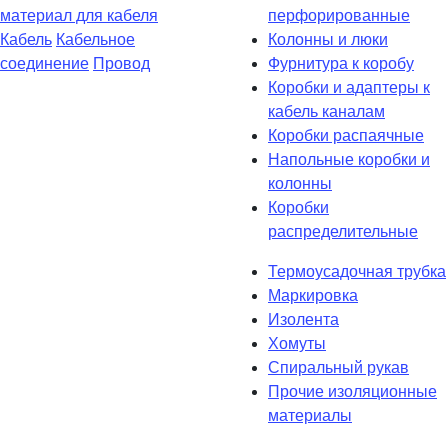
материал для кабеля
перфорированные
Кабель
Кабельное
Колонны и люки
соединение
Провод
Фурнитура к коробу
Коробки и адаптеры к
кабель каналам
Коробки распаячные
Напольные коробки и
колонны
Коробки
распределительные
Термоусадочная трубка
Маркировка
Изолента
Хомуты
Спиральный рукав
Прочие изоляционные
материалы