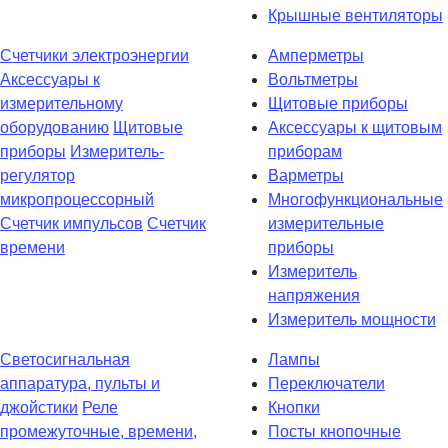
Крышные вентиляторы
Счетчики электроэнергии
Амперметры
Аксессуары к
Вольтметры
измерительному
Щитовые приборы
оборудованию
Щитовые
Аксессуары к щитовым
приборы
Измеритель-
приборам
регулятор
Варметры
микропроцессорный
Многофункциональные
Счетчик импульсов
Счетчик
измерительные
времени
приборы
Измеритель
напряжения
Измеритель мощности
Светосигнальная
Лампы
аппаратура, пульты и
Переключатели
джойстики
Реле
Кнопки
промежуточные, времени,
Посты кнопочные