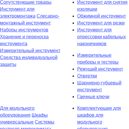
Сопутствующие товары
Инструмент для снятия
Инструмент для
изоляции
электромонтажа
Слесарно-
Обжимной инструмент
монтажный инструмент
Инструмент для резки
Наборы инструментов
Инструмент для
Хранение и переноска
опрессовки кабельных
инструмента
наконечников
Измерительный инструмент
Измерительные
Средства индивидуальной
приборы и тестеры
защиты
Режущий инструмент
Отвертки
Шарнирно-губцевый
инструмент
Гаечные ключи
Для модульного
Комплектующие для
оборудования
Шкафы
шкафов для
универсальные
Системы
модульного
контроля микроклимата
оборудования