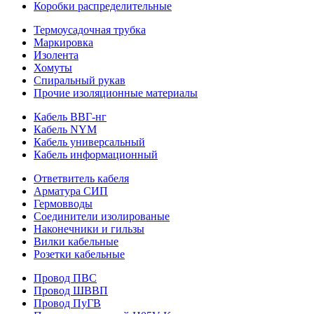
Коробки распределительные
Термоусадочная трубка
Маркировка
Изолента
Хомуты
Спиральный рукав
Прочие изоляционные материалы
Кабель ВВГ-нг
Кабель NYM
Кабель универсальный
Кабель информационный
Ответвитель кабеля
Арматура СИП
Гермовводы
Соединители изолированые
Наконечники и гильзы
Вилки кабельные
Розетки кабельные
Провод ПВС
Провод ШВВП
Провод ПуГВ