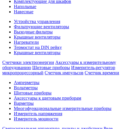
Комплектующие для шкафов
Напольные
Навесные
Устройства управления
Фильтрующие вентиляторы
Выходные фильтры
Крышные вентиляторы
Нагреватели
Термостат на DIN рейку
Крышные вентиляторы
Счетчики электроэнергии
Аксессуары к измерительному
оборудованию
Щитовые приборы
Измеритель-регулятор
микропроцессорный
Счетчик импульсов
Счетчик времени
Амперметры
Вольтметры
Щитовые приборы
Аксессуары к щитовым приборам
Варметры
Многофункциональные измерительные приборы
Измеритель напряжения
Измеритель мощности
Светосигнальная аппаратура, пульты и джойстики
Реле