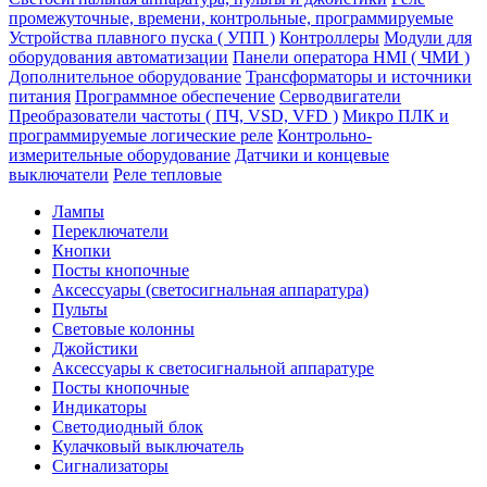
промежуточные, времени, контрольные, программируемые
Устройства плавного пуска ( УПП )
Контроллеры
Модули для
оборудования автоматизации
Панели оператора HMI ( ЧМИ )
Дополнительное оборудование
Транcформаторы и источники
питания
Программное обеспечение
Серводвигатели
Преобразователи частоты ( ПЧ, VSD, VFD )
Микро ПЛК и
программируемые логические реле
Контрольно-
измерительные оборудование
Датчики и концевые
выключатели
Реле тепловые
Лампы
Переключатели
Кнопки
Посты кнопочные
Аксессуары (светосигнальная аппаратура)
Пульты
Световые колонны
Джойстики
Аксессуары к светосигнальной аппаратуре
Посты кнопочные
Индикаторы
Светодиодный блок
Кулачковый выключатель
Сигнализаторы