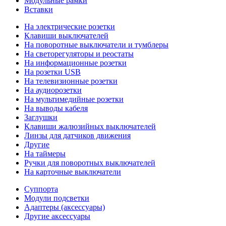
Модульные рамки
Вставки
На электрические розетки
Клавиши выключателей
На поворотные выключатели и тумблеры
На светорегуляторы и реостаты
На информационные розетки
На розетки USB
На телевизионные розетки
На аудиорозетки
На мультимедийные розетки
На выводы кабеля
Заглушки
Клавиши жалюзийных выключателей
Линзы для датчиков движения
Другие
На таймеры
Ручки для поворотных выключателей
На карточные выключатели
Суппорта
Модули подсветки
Адаптеры (аксессуары)
Другие аксессуары