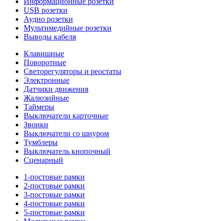
Информационные розетки
USB розетки
Аудио розетки
Мультимедийные розетки
Выводы кабеля
Клавишные
Поворотные
Светорегуляторы и реостаты
Электронные
Датчики движения
Жалюзийные
Таймеры
Выключатели карточные
Звонки
Выключатели со шнуром
Тумблеры
Выключатель кнопочный
Сценарный
1-постовые рамки
2-постовые рамки
3-постовые рамки
4-постовые рамки
5-постовые рамки