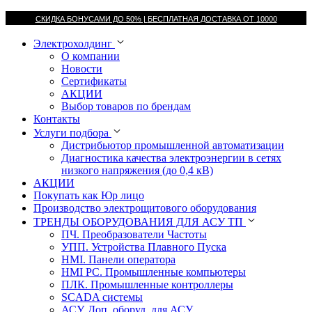
СКИДКА БОНУСАМИ ДО 50% |
БЕСПЛАТНАЯ ДОСТАВКА ОТ
10000
Электрохолдинг
О компании
Новости
Сертификаты
АКЦИИ
Выбор товаров по брендам
Контакты
Услуги подбора
Дистрибьютор промышленной автоматизации
Диагностика качества электроэнергии в сетях
низкого напряжения (до 0,4 кВ)
АКЦИИ
Покупать как Юр лицо
Производство электрощитового оборудования
ТРЕНДЫ ОБОРУДОВАНИЯ ДЛЯ АСУ ТП
ПЧ. Преобразователи Частоты
УПП. Устройства Плавного Пуска
HMI. Панели оператора
HMI РС. Промышленные компьютеры
ПЛК. Промышленные контроллеры
SCADA системы
АСУ. Доп. оборуд. для АСУ