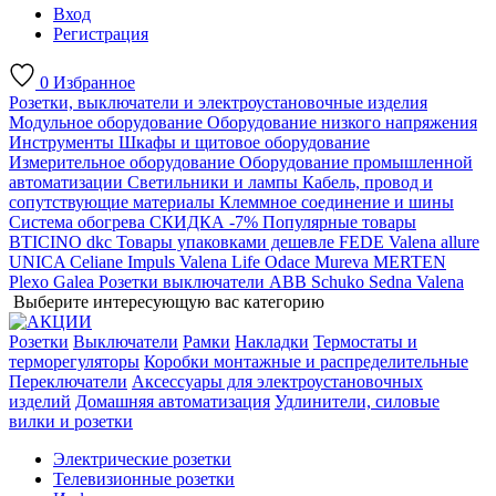
Вход
Регистрация
0
Избранное
Розетки, выключатели и электроустановочные изделия
Модульное оборудование
Оборудование низкого напряжения
Инструменты
Шкафы и щитовое оборудование
Измерительное оборудование
Оборудование промышленной
автоматизации
Светильники и лампы
Кабель, провод и
сопутствующие материалы
Клеммное соединение и шины
Система обогрева
СКИДКА -7%
Популярные товары
BTICINO
dkc
Товары упаковками дешевле
FEDE
Valena allure
UNICA
Celiane
Impuls
Valena Life
Odace
Mureva
MERTEN
Plexo
Galea
Розетки выключатели ABB
Schuko
Sedna
Valena
Выберите интересующую вас категорию
Розетки
Выключатели
Рамки
Накладки
Термостаты и
терморегуляторы
Коробки монтажные и распределительные
Переключатели
Аксессуары для электроустановочных
изделий
Домашняя автоматизация
Удлинители, силовые
вилки и розетки
Электрические розетки
Телевизионные розетки