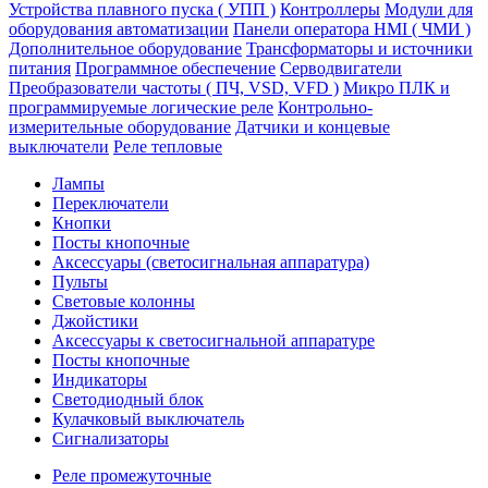
Устройства плавного пуска ( УПП )
Контроллеры
Модули для
оборудования автоматизации
Панели оператора HMI ( ЧМИ )
Дополнительное оборудование
Транcформаторы и источники
питания
Программное обеспечение
Серводвигатели
Преобразователи частоты ( ПЧ, VSD, VFD )
Микро ПЛК и
программируемые логические реле
Контрольно-
измерительные оборудование
Датчики и концевые
выключатели
Реле тепловые
Лампы
Переключатели
Кнопки
Посты кнопочные
Аксессуары (светосигнальная аппаратура)
Пульты
Световые колонны
Джойстики
Аксессуары к светосигнальной аппаратуре
Посты кнопочные
Индикаторы
Светодиодный блок
Кулачковый выключатель
Сигнализаторы
Реле промежуточные