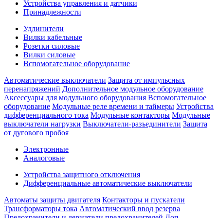
Устройства управления и датчики
Принадлежности
Удлинители
Вилки кабельные
Розетки силовые
Вилки силовые
Вспомогательное оборудование
Автоматические выключатели
Защита от импульсных
перенапряжений
Дополнительное модульное оборудование
Аксессуары для модульного оборудования
Вспомогательное
оборудование
Модульные реле времени и таймеры
Устройства
дифференциального тока
Модульные контакторы
Модульные
выключатели нагрузки
Выключатели-разъединители
Защита
от дугового пробоя
Электронные
Аналоговые
Устройства защитного отключения
Дифференциальные автоматические выключатели
Автоматы защиты двигателя
Контакторы и пускатели
Трансформаторы тока
Автоматический ввод резерва
Предохранители и держатели предохранителей
Доп