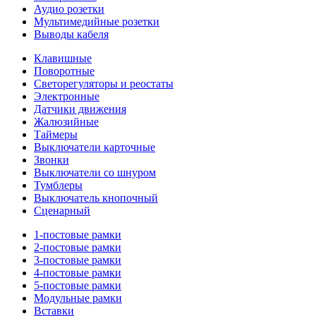
Аудио розетки
Мультимедийные розетки
Выводы кабеля
Клавишные
Поворотные
Светорегуляторы и реостаты
Электронные
Датчики движения
Жалюзийные
Таймеры
Выключатели карточные
Звонки
Выключатели со шнуром
Тумблеры
Выключатель кнопочный
Сценарный
1-постовые рамки
2-постовые рамки
3-постовые рамки
4-постовые рамки
5-постовые рамки
Модульные рамки
Вставки