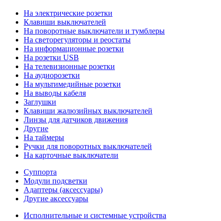
На электрические розетки
Клавиши выключателей
На поворотные выключатели и тумблеры
На светорегуляторы и реостаты
На информационные розетки
На розетки USB
На телевизионные розетки
На аудиорозетки
На мультимедийные розетки
На выводы кабеля
Заглушки
Клавиши жалюзийных выключателей
Линзы для датчиков движения
Другие
На таймеры
Ручки для поворотных выключателей
На карточные выключатели
Суппорта
Модули подсветки
Адаптеры (аксессуары)
Другие аксессуары
Исполнительные и системные устройства