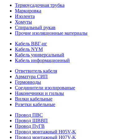
Термоусадочная трубка
Маркировка
Изолента
Хомуты
Спиральный рукав
Прочие изоляционные материалы
Кабель ВВГ-нг
Кабель NYM
Кабель универсальный
Кабель информационный
Ответвитель кабеля
Арматура СИП
Гермовводы
Соединители изолированые
Наконечники и гильзы
Вилки кабельные
Розетки кабельные
Провод ПВС
Провод ШВВП
Провод ПуГВ
Провод монтажный H05V-K
Провод монтажный H07V-K