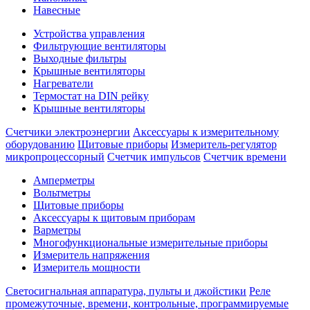
Навесные
Устройства управления
Фильтрующие вентиляторы
Выходные фильтры
Крышные вентиляторы
Нагреватели
Термостат на DIN рейку
Крышные вентиляторы
Счетчики электроэнергии
Аксессуары к измерительному
оборудованию
Щитовые приборы
Измеритель-регулятор
микропроцессорный
Счетчик импульсов
Счетчик времени
Амперметры
Вольтметры
Щитовые приборы
Аксессуары к щитовым приборам
Варметры
Многофункциональные измерительные приборы
Измеритель напряжения
Измеритель мощности
Светосигнальная аппаратура, пульты и джойстики
Реле
промежуточные, времени, контрольные, программируемые