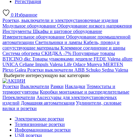
Регистрация
0
Избранное
Розетки, выключатели и электроустановочные изделия
Модульное оборудование
Оборудование низкого напряжения
Инструменты
Шкафы и щитовое оборудование
Измерительное оборудование
Оборудование промышленной
автоматизации
Светильники и лампы
Кабель, провод и
сопутствующие материалы
Клеммное соединение и шины
Система обогрева
СКИДКА -7%
Популярные товары
BTICINO
dkc
Товары упаковками дешевле
FEDE
Valena allure
UNICA
Celiane
Impuls
Valena Life
Odace
Mureva
MERTEN
Plexo
Galea
Розетки выключатели ABB
Schuko
Sedna
Valena
Выберите интересующую вас категорию
Розетки
Выключатели
Рамки
Накладки
Термостаты и
терморегуляторы
Коробки монтажные и распределительные
Переключатели
Аксессуары для электроустановочных
изделий
Домашняя автоматизация
Удлинители, силовые
вилки и розетки
Электрические розетки
Телевизионные розетки
Информационные розетки
USB розетки