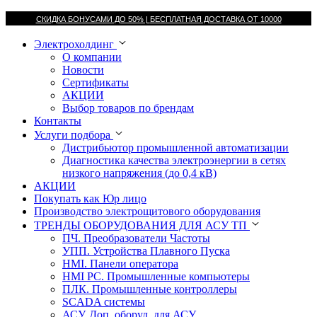
СКИДКА БОНУСАМИ ДО 50% |
БЕСПЛАТНАЯ ДОСТАВКА ОТ
10000
Электрохолдинг
О компании
Новости
Сертификаты
АКЦИИ
Выбор товаров по брендам
Контакты
Услуги подбора
Дистрибьютор промышленной автоматизации
Диагностика качества электроэнергии в сетях
низкого напряжения (до 0,4 кВ)
АКЦИИ
Покупать как Юр лицо
Производство электрощитового оборудования
ТРЕНДЫ ОБОРУДОВАНИЯ ДЛЯ АСУ ТП
ПЧ. Преобразователи Частоты
УПП. Устройства Плавного Пуска
HMI. Панели оператора
HMI РС. Промышленные компьютеры
ПЛК. Промышленные контроллеры
SCADA системы
АСУ. Доп. оборуд. для АСУ