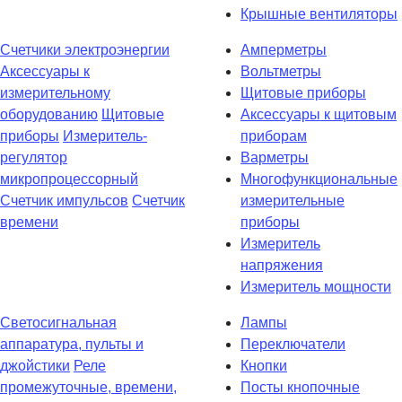
Крышные вентиляторы
Счетчики электроэнергии
Амперметры
Аксессуары к
Вольтметры
измерительному
Щитовые приборы
оборудованию
Щитовые
Аксессуары к щитовым
приборы
Измеритель-
приборам
регулятор
Варметры
микропроцессорный
Многофункциональные
Счетчик импульсов
Счетчик
измерительные
времени
приборы
Измеритель
напряжения
Измеритель мощности
Светосигнальная
Лампы
аппаратура, пульты и
Переключатели
джойстики
Реле
Кнопки
промежуточные, времени,
Посты кнопочные