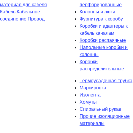
материал для кабеля
перфорированные
Кабель
Кабельное
Колонны и люки
соединение
Провод
Фурнитура к коробу
Коробки и адаптеры к
кабель каналам
Коробки распаячные
Напольные коробки и
колонны
Коробки
распределительные
Термоусадочная трубка
Маркировка
Изолента
Хомуты
Спиральный рукав
Прочие изоляционные
материалы