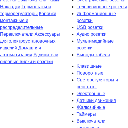
Накладки
Термостаты и
Телевизионные розетки
терморегуляторы
Коробки
Информационные
монтажные и
розетки
распределительные
USB розетки
Переключатели
Аксессуары
Аудио розетки
для электроустановочных
Мультимедийные
изделий
Домашняя
розетки
автоматизация
Удлинители,
Выводы кабеля
силовые вилки и розетки
Клавишные
Поворотные
Светорегуляторы и
реостаты
Электронные
Датчики движения
Жалюзийные
Таймеры
Выключатели
карточные