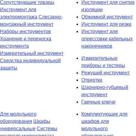
Сопутствующие товары
Инструмент для снятия
Инструмент для
изоляции
электромонтажа
Слесарно-
Обжимной инструмент
монтажный инструмент
Инструмент для резки
Наборы инструментов
Инструмент для
Хранение и переноска
опрессовки кабельных
инструмента
наконечников
Измерительный инструмент
Измерительные
Средства индивидуальной
приборы и тестеры
защиты
Режущий инструмент
Отвертки
Шарнирно-губцевый
инструмент
Гаечные ключи
Для модульного
Комплектующие для
оборудования
Шкафы
шкафов для
универсальные
Системы
модульного
контроля микроклимата
оборудования