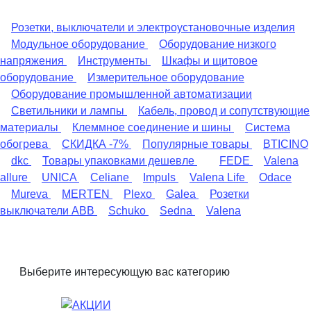
Розетки, выключатели и электроустановочные изделия
Модульное оборудование
Оборудование низкого
напряжения
Инструменты
Шкафы и щитовое
оборудование
Измерительное оборудование
Оборудование промышленной автоматизации
Светильники и лампы
Кабель, провод и сопутствующие
материалы
Клеммное соединение и шины
Система
обогрева
СКИДКА -7%
Популярные товары
BTICINO
dkc
Товары упаковками дешевле
FEDE
Valena
allure
UNICA
Celiane
Impuls
Valena Life
Odace
Mureva
MERTEN
Plexo
Galea
Розетки
выключатели ABB
Schuko
Sedna
Valena
Выберите интересующую вас категорию