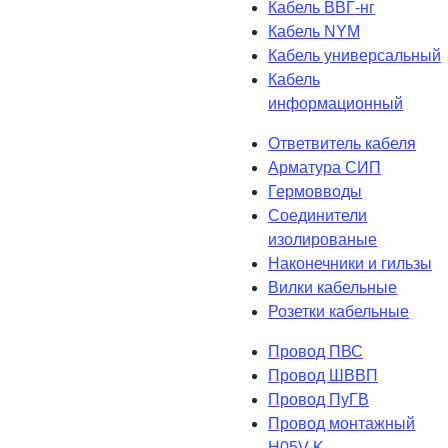
Кабель ВВГ-нг
Кабель NYM
Кабель универсальный
Кабель
информационный
Ответвитель кабеля
Арматура СИП
Гермовводы
Соединители
изолированые
Наконечники и гильзы
Вилки кабельные
Розетки кабельные
Провод ПВС
Провод ШВВП
Провод ПуГВ
Провод монтажный
H05V-K