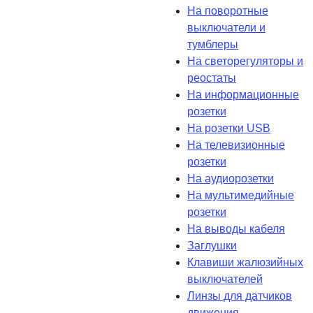
На поворотные
выключатели и
тумблеры
На светорегуляторы и
реостаты
На информационные
розетки
На розетки USB
На телевизионные
розетки
На аудиорозетки
На мультимедийные
розетки
На выводы кабеля
Заглушки
Клавиши жалюзийных
выключателей
Линзы для датчиков
движения