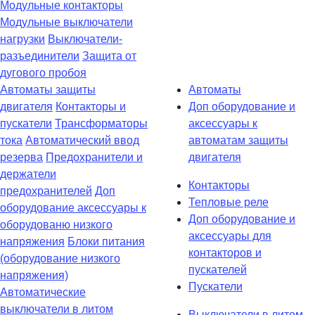
Модульные контакторы
Модульные выключатели
нагрузки
Выключатели-
разъединители
Защита от
дугового пробоя
Автоматы защиты
Автоматы
двигателя
Контакторы и
Доп оборудование и
пускатели
Трансформаторы
аксессуары к
тока
Автоматический ввод
автоматам защиты
резерва
Предохранители и
двигателя
держатели
Контакторы
предохранителей
Доп
Тепловые реле
оборудование аксессуары к
Доп оборудование и
оборудованю низкого
аксессуары для
напряжения
Блоки питания
контакторов и
(оборудование низкого
пускателей
напряжения)
Пускатели
Автоматические
выключатели в литом
Выключатели в литом