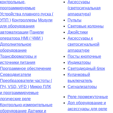
контрольные,
Аксессуары
программируемые
(светосигнальная
Устройства плавного пуска (
аппаратура)
УПП )
Контроллеры
Модули
Пульты
для оборудования
Световые колонны
автоматизации
Панели
Джойстики
оператора HMI ( ЧМИ )
Аксессуары к
Дополнительное
светосигнальной
оборудование
аппаратуре
Транcформаторы и
Посты кнопочные
источники питания
Индикаторы
Программное обеспечение
Светодиодный блок
Серводвигатели
Кулачковый
Преобразователи частоты (
выключатель
ПЧ, VSD, VFD )
Микро ПЛК
Сигнализаторы
и программируемые
Реле промежуточные
логические реле
Доп оборудование и
Контрольно-измерительные
аксессуары для реле
оборудование
Датчики и