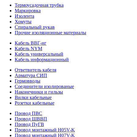
Термоусадочная трубка
Маркировка
Изолента
Хомуты
Спиральный рукав
Прочие изоляционные материалы
Кабель ВВГ-нг
Кабель NYM
Кабель универсальный
Кабель информационный
Ответвитель кабеля
Арматура СИП
Гермовводы
Соединители изолированые
Наконечники и гильзы
Вилки кабельные
Розетки кабельные
Провод ПВС
Провод ШВВП
Провод ПуГВ
Провод монтажный H05V-K
Провод монтажный H07V-K