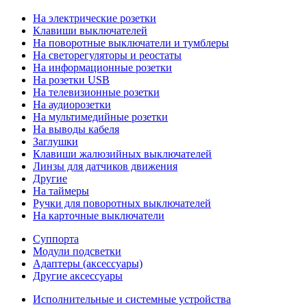
На электрические розетки
Клавиши выключателей
На поворотные выключатели и тумблеры
На светорегуляторы и реостаты
На информационные розетки
На розетки USB
На телевизионные розетки
На аудиорозетки
На мультимедийные розетки
На выводы кабеля
Заглушки
Клавиши жалюзийных выключателей
Линзы для датчиков движения
Другие
На таймеры
Ручки для поворотных выключателей
На карточные выключатели
Суппорта
Модули подсветки
Адаптеры (аксессуары)
Другие аксессуары
Исполнительные и системные устройства