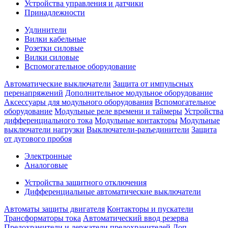
Устройства управления и датчики
Принадлежности
Удлинители
Вилки кабельные
Розетки силовые
Вилки силовые
Вспомогательное оборудование
Автоматические выключатели
Защита от импульсных
перенапряжений
Дополнительное модульное оборудование
Аксессуары для модульного оборудования
Вспомогательное
оборудование
Модульные реле времени и таймеры
Устройства
дифференциального тока
Модульные контакторы
Модульные
выключатели нагрузки
Выключатели-разъединители
Защита
от дугового пробоя
Электронные
Аналоговые
Устройства защитного отключения
Дифференциальные автоматические выключатели
Автоматы защиты двигателя
Контакторы и пускатели
Трансформаторы тока
Автоматический ввод резерва
Предохранители и держатели предохранителей
Доп