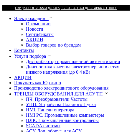
СКИДКА БОНУСАМИ ДО 50% |
БЕСПЛАТНАЯ ДОСТАВКА ОТ
10000
Электрохолдинг
О компании
Новости
Сертификаты
АКЦИИ
Выбор товаров по брендам
Контакты
Услуги подбора
Дистрибьютор промышленной автоматизации
Диагностика качества электроэнергии в сетях
низкого напряжения (до 0,4 кВ)
АКЦИИ
Покупать как Юр лицо
Производство электрощитового оборудования
ТРЕНДЫ ОБОРУДОВАНИЯ ДЛЯ АСУ ТП
ПЧ. Преобразователи Частоты
УПП. Устройства Плавного Пуска
HMI. Панели оператора
HMI РС. Промышленные компьютеры
ПЛК. Промышленные контроллеры
SCADA системы
АСУ. Доп. оборуд. для АСУ