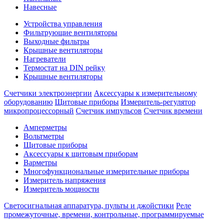
Навесные
Устройства управления
Фильтрующие вентиляторы
Выходные фильтры
Крышные вентиляторы
Нагреватели
Термостат на DIN рейку
Крышные вентиляторы
Счетчики электроэнергии
Аксессуары к измерительному
оборудованию
Щитовые приборы
Измеритель-регулятор
микропроцессорный
Счетчик импульсов
Счетчик времени
Амперметры
Вольтметры
Щитовые приборы
Аксессуары к щитовым приборам
Варметры
Многофункциональные измерительные приборы
Измеритель напряжения
Измеритель мощности
Светосигнальная аппаратура, пульты и джойстики
Реле
промежуточные, времени, контрольные, программируемые