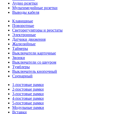
Аудио розетки
Мультимедийные розетки
Выводы кабеля
Клавишные
Поворотные
Светорегуляторы и реостаты
Электронные
Датчики движения
Жалюзийные
Таймеры
Выключатели карточные
Звонки
Выключатели со шнуром
Тумблеры
Выключатель кнопочный
Сценарный
1-постовые рамки
2-постовые рамки
3-постовые рамки
4-постовые рамки
5-постовые рамки
Модульные рамки
Вставки