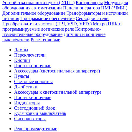
Устройства плавного пуска ( УПП )
Контроллеры
Модули для
оборудования автоматизации
Панели оператора HMI ( ЧМИ )
Дополнительное оборудование
Транcформаторы и источники
питания
Программное обеспечение
Серводвигатели
Преобразователи частоты ( ПЧ, VSD, VFD )
Микро ПЛК и
программируемые логические реле
Контрольно-
измерительные оборудование
Датчики и концевые
выключатели
Реле тепловые
Лампы
Переключатели
Кнопки
Посты кнопочные
Аксессуары (светосигнальная аппаратура)
Пульты
Световые колонны
Джойстики
Аксессуары к светосигнальной аппаратуре
Посты кнопочные
Индикаторы
Светодиодный блок
Кулачковый выключатель
Сигнализаторы
Реле промежуточные