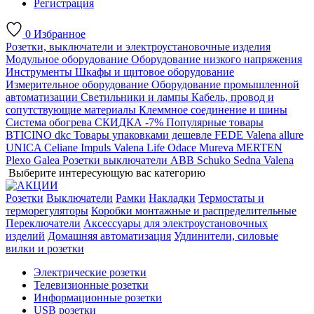
Регистрация
0
Избранное
Розетки, выключатели и электроустановочные изделия
Модульное оборудование
Оборудование низкого напряжения
Инструменты
Шкафы и щитовое оборудование
Измерительное оборудование
Оборудование промышленной
автоматизации
Светильники и лампы
Кабель, провод и
сопутствующие материалы
Клеммное соединение и шины
Система обогрева
СКИДКА -7%
Популярные товары
BTICINO
dkc
Товары упаковками дешевле
FEDE
Valena allure
UNICA
Celiane
Impuls
Valena Life
Odace
Mureva
MERTEN
Plexo
Galea
Розетки выключатели ABB
Schuko
Sedna
Valena
Выберите интересующую вас категорию
Розетки
Выключатели
Рамки
Накладки
Термостаты и
терморегуляторы
Коробки монтажные и распределительные
Переключатели
Аксессуары для электроустановочных
изделий
Домашняя автоматизация
Удлинители, силовые
вилки и розетки
Электрические розетки
Телевизионные розетки
Информационные розетки
USB розетки