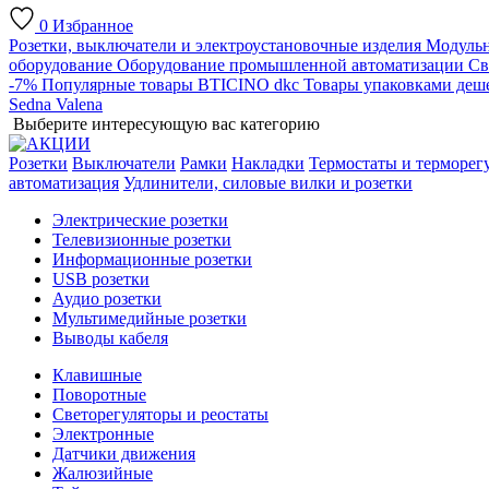
0
Избранное
Розетки, выключатели и электроустановочные изделия
Модульн
оборудование
Оборудование промышленной автоматизации
Св
-7%
Популярные товары
BTICINO
dkc
Товары упаковками деш
Sedna
Valena
Выберите интересующую вас категорию
Розетки
Выключатели
Рамки
Накладки
Термостаты и терморег
автоматизация
Удлинители, силовые вилки и розетки
Электрические розетки
Телевизионные розетки
Информационные розетки
USB розетки
Аудио розетки
Мультимедийные розетки
Выводы кабеля
Клавишные
Поворотные
Светорегуляторы и реостаты
Электронные
Датчики движения
Жалюзийные