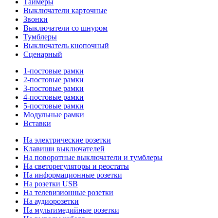
Таймеры
Выключатели карточные
Звонки
Выключатели со шнуром
Тумблеры
Выключатель кнопочный
Сценарный
1-постовые рамки
2-постовые рамки
3-постовые рамки
4-постовые рамки
5-постовые рамки
Модульные рамки
Вставки
На электрические розетки
Клавиши выключателей
На поворотные выключатели и тумблеры
На светорегуляторы и реостаты
На информационные розетки
На розетки USB
На телевизионные розетки
На аудиорозетки
На мультимедийные розетки