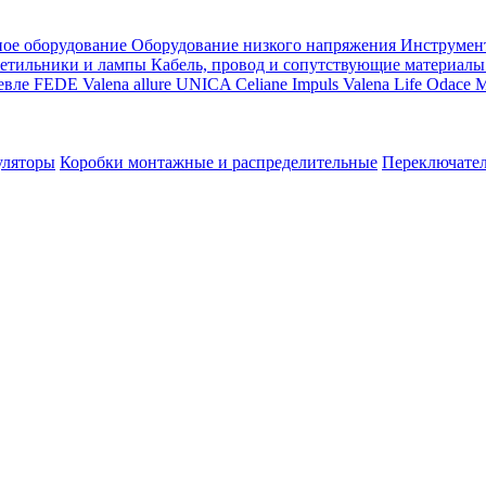
ое оборудование
Оборудование низкого напряжения
Инструмен
етильники и лампы
Кабель, провод и сопутствующие материалы
евле
FEDE
Valena allure
UNICA
Celiane
Impuls
Valena Life
Odace
M
уляторы
Коробки монтажные и распределительные
Переключате