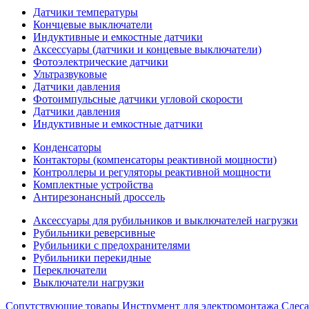
Датчики температуры
Кончцевые выключатели
Индуктивные и емкостные датчики
Аксессуары (датчики и концевые выключатели)
Фотоэлектрические датчики
Ультразвуковые
Датчики давления
Фотоимпульсные датчики угловой скорости
Датчики давления
Индуктивные и емкостные датчики
Конденсаторы
Контакторы (компенсаторы реактивной мощности)
Контроллеры и регуляторы реактивной мощности
Комплектные устройства
Антирезонансный дроссель
Аксессуары для рубильников и выключателей нагрузки
Рубильники реверсивные
Рубильники с предохранителями
Рубильники перекидные
Переключатели
Выключатели нагрузки
Сопутствующие товары
Инструмент для электромонтажа
Слес