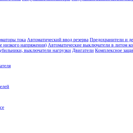
маторы тока
Автоматический ввод резерва
Предохранители и д
е низкого напряжения)
Автоматические выключатели в литом к
убильники, выключатели нагрузки
Двигатели
Комплексное защи
ателя
телей
се