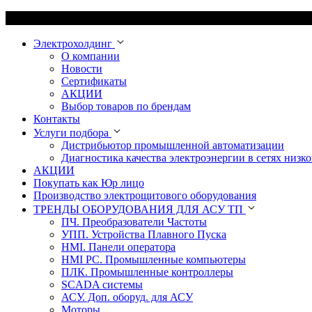
Электрохолдинг
О компании
Новости
Сертификаты
АКЦИИ
Выбор товаров по брендам
Контакты
Услуги подбора
Дистрибьютор промышленной автоматизации
Диагностика качества электроэнергии в сетях низко
АКЦИИ
Покупать как Юр лицо
Производство электрощитового оборудования
ТРЕНДЫ ОБОРУДОВАНИЯ ДЛЯ АСУ ТП
ПЧ. Преобразователи Частоты
УПП. Устройства Плавного Пуска
HMI. Панели оператора
HMI РС. Промышленные компьютеры
ПЛК. Промышленные контроллеры
SCADA системы
АСУ. Доп. оборуд. для АСУ
Моторы