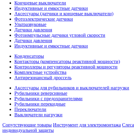
Кончцевые выключатели
Индуктивные и емкостные датчики
Аксессуары (датчики и концевые выключатели)
Фотоэлектрические датчики
Ультразвуковые
Датчики давления
Фотоимпульсные датчики угловой скорости
Датчики давления
Индуктивные и емкостные датчики
Конденсаторы
Контакторы (компенсаторы реактивной мощности)
Контроллеры и регуляторы реактивной мощности
Комплектные устройства
Антирезонансный дроссель
Аксессуары для рубильников и выключателей нагрузки
Рубильники реверсивные
Рубильники с предохранителями
Рубильники перекидные
Переключатели
Выключатели нагрузки
Сопутствующие товары
Инструмент для электромонтажа
Слес
индивидуальной защиты