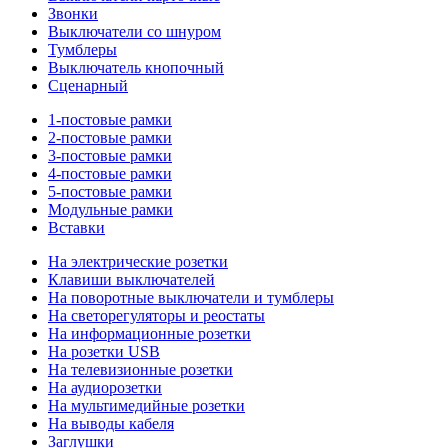
Звонки
Выключатели со шнуром
Тумблеры
Выключатель кнопочный
Сценарный
1-постовые рамки
2-постовые рамки
3-постовые рамки
4-постовые рамки
5-постовые рамки
Модульные рамки
Вставки
На электрические розетки
Клавиши выключателей
На поворотные выключатели и тумблеры
На светорегуляторы и реостаты
На информационные розетки
На розетки USB
На телевизионные розетки
На аудиорозетки
На мультимедийные розетки
На выводы кабеля
Заглушки