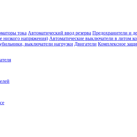
маторы тока
Автоматический ввод резерва
Предохранители и д
е низкого напряжения)
Автоматические выключатели в литом к
убильники, выключатели нагрузки
Двигатели
Комплексное защи
ателя
телей
се