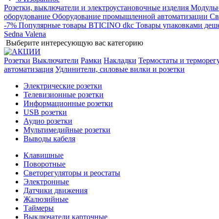
Розетки, выключатели и электроустановочные изделия
Модульн
оборудование
Оборудование промышленной автоматизации
Св
-7%
Популярные товары
BTICINO
dkc
Товары упаковками деш
Sedna
Valena
Выберите интересующую вас категорию
Розетки
Выключатели
Рамки
Накладки
Термостаты и терморег
автоматизация
Удлинители, силовые вилки и розетки
Электрические розетки
Телевизионные розетки
Информационные розетки
USB розетки
Аудио розетки
Мультимедийные розетки
Выводы кабеля
Клавишные
Поворотные
Светорегуляторы и реостаты
Электронные
Датчики движения
Жалюзийные
Таймеры
Выключатели карточные