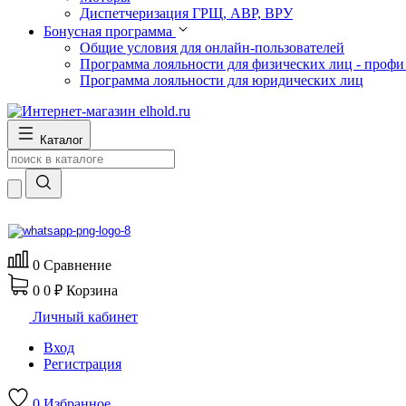
Диспетчеризация ГРЩ, АВР, ВРУ
Бонусная программа
Общие условия для онлайн-пользователей
Программа лояльности для физических лиц - профи
Программа лояльности для юридических лиц
Каталог
0
Сравнение
0
0 ₽
Корзина
Личный кабинет
Вход
Регистрация
0
Избранное