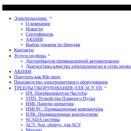
Электрохолдинг
О компании
Новости
Сертификаты
АКЦИИ
Выбор товаров по брендам
Контакты
Услуги подбора
Дистрибьютор промышленной автоматизации
Диагностика качества электроэнергии в сетях низко
АКЦИИ
Покупать как Юр лицо
Производство электрощитового оборудования
ТРЕНДЫ ОБОРУДОВАНИЯ ДЛЯ АСУ ТП
ПЧ. Преобразователи Частоты
УПП. Устройства Плавного Пуска
HMI. Панели оператора
HMI РС. Промышленные компьютеры
ПЛК. Промышленные контроллеры
SCADA системы
АСУ. Доп. оборуд. для АСУ
Моторы