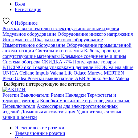
Вход
Регистрация
0
Избранное
Розетки, выключатели и электроустановочные изделия
Модульное оборудование
Оборудование низкого напряжения
Инструменты
Шкафы и щитовое оборудование
Измерительное оборудование
Оборудование промышленной
автоматизации
Светильники и лампы
Кабель, провод и
сопутствующие материалы
Клеммное соединение и шины
Система обогрева
СКИДКА -7%
Популярные товары
BTICINO
dkc
Товары упаковками дешевле
FEDE
Valena allure
UNICA
Celiane
Impuls
Valena Life
Odace
Mureva
MERTEN
Plexo
Galea
Розетки выключатели ABB
Schuko
Sedna
Valena
Выберите интересующую вас категорию
Розетки
Выключатели
Рамки
Накладки
Термостаты и
терморегуляторы
Коробки монтажные и распределительные
Переключатели
Аксессуары для электроустановочных
изделий
Домашняя автоматизация
Удлинители, силовые
вилки и розетки
Электрические розетки
Телевизионные розетки