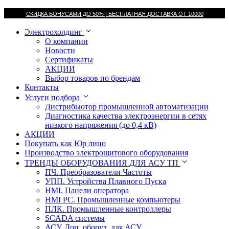
СКИДКА БОНУСАМИ ДО 50% |
БЕСПЛАТНАЯ ДОСТАВКА ОТ
10000
Электрохолдинг
О компании
Новости
Сертификаты
АКЦИИ
Выбор товаров по брендам
Контакты
Услуги подбора
Дистрибьютор промышленной автоматизации
Диагностика качества электроэнергии в сетях
низкого напряжения (до 0,4 кВ)
АКЦИИ
Покупать как Юр лицо
Производство электрощитового оборудования
ТРЕНДЫ ОБОРУДОВАНИЯ ДЛЯ АСУ ТП
ПЧ. Преобразователи Частоты
УПП. Устройства Плавного Пуска
HMI. Панели оператора
HMI РС. Промышленные компьютеры
ПЛК. Промышленные контроллеры
SCADA системы
АСУ. Доп. оборуд. для АСУ