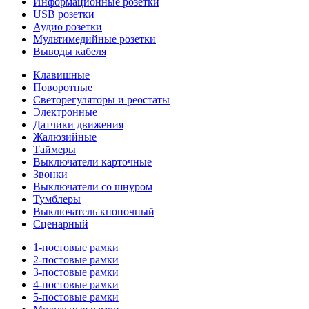
Информационные розетки
USB розетки
Аудио розетки
Мультимедийные розетки
Выводы кабеля
Клавишные
Поворотные
Светорегуляторы и реостаты
Электронные
Датчики движения
Жалюзийные
Таймеры
Выключатели карточные
Звонки
Выключатели со шнуром
Тумблеры
Выключатель кнопочный
Сценарный
1-постовые рамки
2-постовые рамки
3-постовые рамки
4-постовые рамки
5-постовые рамки