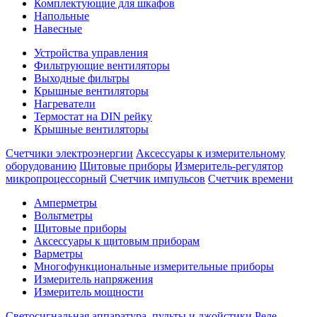
Комплектующие для шкафов
Напольные
Навесные
Устройства управления
Фильтрующие вентиляторы
Выходные фильтры
Крышные вентиляторы
Нагреватели
Термостат на DIN рейку
Крышные вентиляторы
Счетчики электроэнергии
Аксессуары к измерительному
оборудованию
Щитовые приборы
Измеритель-регулятор
микропроцессорный
Счетчик импульсов
Счетчик времени
Амперметры
Вольтметры
Щитовые приборы
Аксессуары к щитовым приборам
Варметры
Многофункциональные измерительные приборы
Измеритель напряжения
Измеритель мощности
Светосигнальная аппаратура, пульты и джойстики
Реле