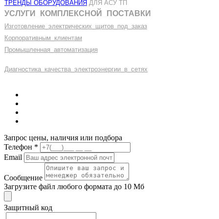
ТРЕНДЫ ОБОРУДОВАНИЯ
ДЛЯ АСУ ТП
УСЛУГИ
_
КОМПЛЕКСНОЙ
_
ПОСТАВКИ
Изготовление
_
электрических
_
щитов
_
под
_
заказ
Корпоративным
_
клиентам
Промышленная
_
автоматизация
Диагностика
_
качеств
а
_
электроэнергии
_
в
_
сетях
Запрос цены, наличия или подбора
Телефон
*
Email
Сообщение
Загрузите файл любого формата до 10 Мб
Защитный код