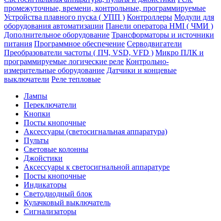
промежуточные, времени, контрольные, программируемые
Устройства плавного пуска ( УПП )
Контроллеры
Модули для
оборудования автоматизации
Панели оператора HMI ( ЧМИ )
Дополнительное оборудование
Транcформаторы и источники
питания
Программное обеспечение
Серводвигатели
Преобразователи частоты ( ПЧ, VSD, VFD )
Микро ПЛК и
программируемые логические реле
Контрольно-
измерительные оборудование
Датчики и концевые
выключатели
Реле тепловые
Лампы
Переключатели
Кнопки
Посты кнопочные
Аксессуары (светосигнальная аппаратура)
Пульты
Световые колонны
Джойстики
Аксессуары к светосигнальной аппаратуре
Посты кнопочные
Индикаторы
Светодиодный блок
Кулачковый выключатель
Сигнализаторы