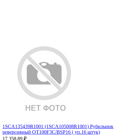
1SCA135439R1001 (1SCA105008R1001) Рубильник
реверсивный OT100F3C/BSP16 ( уп.16 штук)
17 358.89
₽