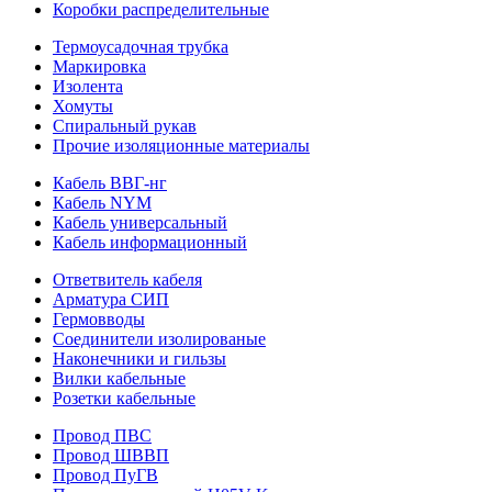
Коробки распределительные
Термоусадочная трубка
Маркировка
Изолента
Хомуты
Спиральный рукав
Прочие изоляционные материалы
Кабель ВВГ-нг
Кабель NYM
Кабель универсальный
Кабель информационный
Ответвитель кабеля
Арматура СИП
Гермовводы
Соединители изолированые
Наконечники и гильзы
Вилки кабельные
Розетки кабельные
Провод ПВС
Провод ШВВП
Провод ПуГВ