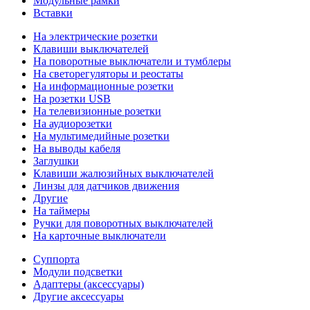
Модульные рамки
Вставки
На электрические розетки
Клавиши выключателей
На поворотные выключатели и тумблеры
На светорегуляторы и реостаты
На информационные розетки
На розетки USB
На телевизионные розетки
На аудиорозетки
На мультимедийные розетки
На выводы кабеля
Заглушки
Клавиши жалюзийных выключателей
Линзы для датчиков движения
Другие
На таймеры
Ручки для поворотных выключателей
На карточные выключатели
Суппорта
Модули подсветки
Адаптеры (аксессуары)
Другие аксессуары