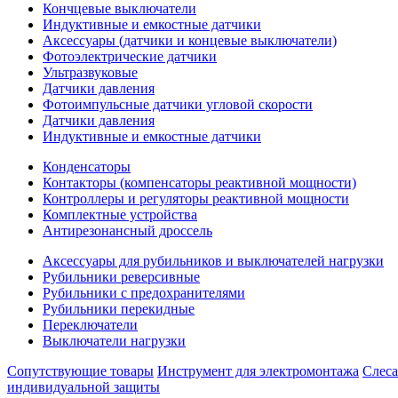
Кончцевые выключатели
Индуктивные и емкостные датчики
Аксессуары (датчики и концевые выключатели)
Фотоэлектрические датчики
Ультразвуковые
Датчики давления
Фотоимпульсные датчики угловой скорости
Датчики давления
Индуктивные и емкостные датчики
Конденсаторы
Контакторы (компенсаторы реактивной мощности)
Контроллеры и регуляторы реактивной мощности
Комплектные устройства
Антирезонансный дроссель
Аксессуары для рубильников и выключателей нагрузки
Рубильники реверсивные
Рубильники с предохранителями
Рубильники перекидные
Переключатели
Выключатели нагрузки
Сопутствующие товары
Инструмент для электромонтажа
Слес
индивидуальной защиты