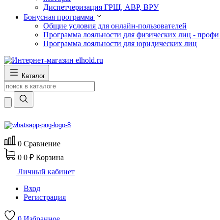
Диспетчеризация ГРЩ, АВР, ВРУ
Бонусная программа
Общие условия для онлайн-пользователей
Программа лояльности для физических лиц - профи
Программа лояльности для юридических лиц
Каталог
0
Сравнение
0
0 ₽
Корзина
Личный кабинет
Вход
Регистрация
0
Избранное