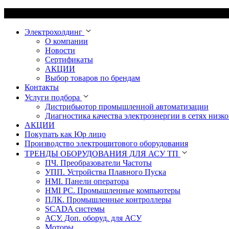
Электрохолдинг
О компании
Новости
Сертификаты
АКЦИИ
Выбор товаров по брендам
Контакты
Услуги подбора
Дистрибьютор промышленной автоматизации
Диагностика качества электроэнергии в сетях низко
АКЦИИ
Покупать как Юр лицо
Производство электрощитового оборудования
ТРЕНДЫ ОБОРУДОВАНИЯ ДЛЯ АСУ ТП
ПЧ. Преобразователи Частоты
УПП. Устройства Плавного Пуска
HMI. Панели оператора
HMI РС. Промышленные компьютеры
ПЛК. Промышленные контроллеры
SCADA системы
АСУ. Доп. оборуд. для АСУ
Моторы