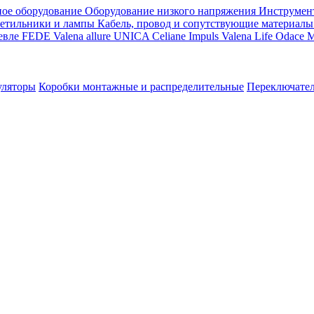
ое оборудование
Оборудование низкого напряжения
Инструмен
етильники и лампы
Кабель, провод и сопутствующие материалы
евле
FEDE
Valena allure
UNICA
Celiane
Impuls
Valena Life
Odace
M
уляторы
Коробки монтажные и распределительные
Переключате