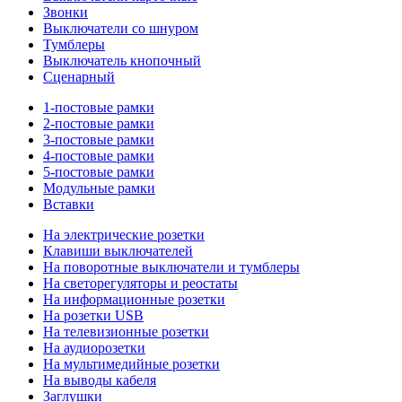
Звонки
Выключатели со шнуром
Тумблеры
Выключатель кнопочный
Сценарный
1-постовые рамки
2-постовые рамки
3-постовые рамки
4-постовые рамки
5-постовые рамки
Модульные рамки
Вставки
На электрические розетки
Клавиши выключателей
На поворотные выключатели и тумблеры
На светорегуляторы и реостаты
На информационные розетки
На розетки USB
На телевизионные розетки
На аудиорозетки
На мультимедийные розетки
На выводы кабеля
Заглушки