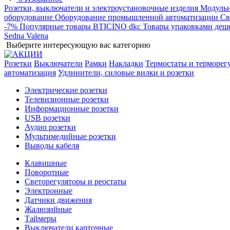
Розетки, выключатели и электроустановочные изделия
Модульн
оборудование
Оборудование промышленной автоматизации
Св
-7%
Популярные товары
BTICINO
dkc
Товары упаковками деш
Sedna
Valena
Выберите интересующую вас категорию
Розетки
Выключатели
Рамки
Накладки
Термостаты и терморег
автоматизация
Удлинители, силовые вилки и розетки
Электрические розетки
Телевизионные розетки
Информационные розетки
USB розетки
Аудио розетки
Мультимедийные розетки
Выводы кабеля
Клавишные
Поворотные
Светорегуляторы и реостаты
Электронные
Датчики движения
Жалюзийные
Таймеры
Выключатели карточные