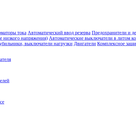
маторы тока
Автоматический ввод резерва
Предохранители и д
е низкого напряжения)
Автоматические выключатели в литом к
убильники, выключатели нагрузки
Двигатели
Комплексное защи
ателя
телей
се