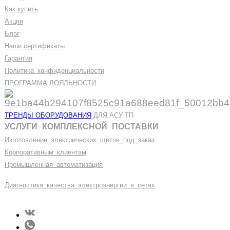
Как купить
Акции
Блог
Наши сертификаты
Гарантия
Политика
_
конфиденциальности
ПРОГРАММА ЛОЯЛЬНОСТИ
ТРЕНДЫ ОБОРУДОВАНИЯ
ДЛЯ АСУ ТП
УСЛУГИ
_
КОМПЛЕКСНОЙ
_
ПОСТАВКИ
Изготовление
_
электрических
_
щитов
_
под
_
заказ
Корпоративным
_
клиентам
Промышленная
_
автоматизация
Диагностика
_
качеств
а
_
электроэнергии
_
в
_
сетях