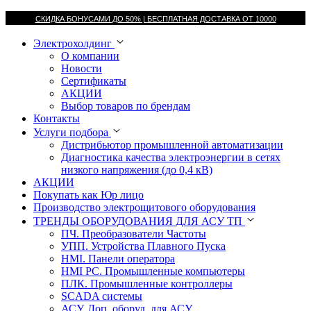
СКИДКА БОНУСАМИ ДО 50% |
БЕСПЛАТНАЯ ДОСТАВКА ОТ
10000
Электрохолдинг
О компании
Новости
Сертификаты
АКЦИИ
Выбор товаров по брендам
Контакты
Услуги подбора
Дистрибьютор промышленной автоматизации
Диагностика качества электроэнергии в сетях
низкого напряжения (до 0,4 кВ)
АКЦИИ
Покупать как Юр лицо
Производство электрощитового оборудования
ТРЕНДЫ ОБОРУДОВАНИЯ ДЛЯ АСУ ТП
ПЧ. Преобразователи Частоты
УПП. Устройства Плавного Пуска
HMI. Панели оператора
HMI РС. Промышленные компьютеры
ПЛК. Промышленные контроллеры
SCADA системы
АСУ. Доп. оборуд. для АСУ