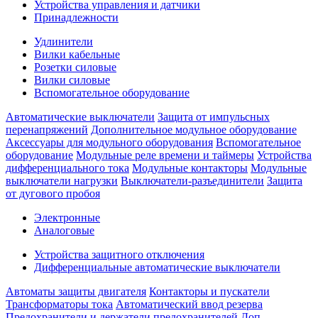
Устройства управления и датчики
Принадлежности
Удлинители
Вилки кабельные
Розетки силовые
Вилки силовые
Вспомогательное оборудование
Автоматические выключатели
Защита от импульсных
перенапряжений
Дополнительное модульное оборудование
Аксессуары для модульного оборудования
Вспомогательное
оборудование
Модульные реле времени и таймеры
Устройства
дифференциального тока
Модульные контакторы
Модульные
выключатели нагрузки
Выключатели-разъединители
Защита
от дугового пробоя
Электронные
Аналоговые
Устройства защитного отключения
Дифференциальные автоматические выключатели
Автоматы защиты двигателя
Контакторы и пускатели
Трансформаторы тока
Автоматический ввод резерва
Предохранители и держатели предохранителей
Доп