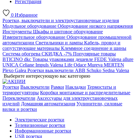
Регистрация
0
Избранное
Розетки, выключатели и электроустановочные изделия
Модульное оборудование
Оборудование низкого напряжения
Инструменты
Шкафы и щитовое оборудование
Измерительное оборудование
Оборудование промышленной
автоматизации
Светильники и лампы
Кабель, провод и
сопутствующие материалы
Клеммное соединение и шины
Система обогрева
СКИДКА -7%
Популярные товары
BTICINO
dkc
Товары упаковками дешевле
FEDE
Valena allure
UNICA
Celiane
Impuls
Valena Life
Odace
Mureva
MERTEN
Plexo
Galea
Розетки выключатели ABB
Schuko
Sedna
Valena
Выберите интересующую вас категорию
Розетки
Выключатели
Рамки
Накладки
Термостаты и
терморегуляторы
Коробки монтажные и распределительные
Переключатели
Аксессуары для электроустановочных
изделий
Домашняя автоматизация
Удлинители, силовые
вилки и розетки
Электрические розетки
Телевизионные розетки
Информационные розетки
USB розетки