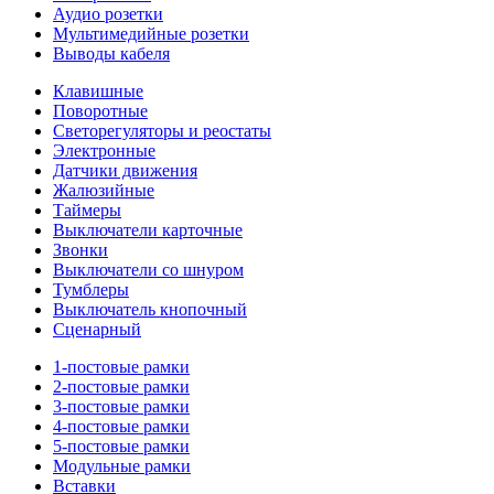
Аудио розетки
Мультимедийные розетки
Выводы кабеля
Клавишные
Поворотные
Светорегуляторы и реостаты
Электронные
Датчики движения
Жалюзийные
Таймеры
Выключатели карточные
Звонки
Выключатели со шнуром
Тумблеры
Выключатель кнопочный
Сценарный
1-постовые рамки
2-постовые рамки
3-постовые рамки
4-постовые рамки
5-постовые рамки
Модульные рамки
Вставки