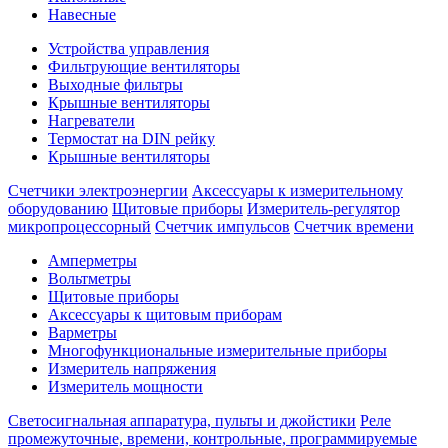
Навесные
Устройства управления
Фильтрующие вентиляторы
Выходные фильтры
Крышные вентиляторы
Нагреватели
Термостат на DIN рейку
Крышные вентиляторы
Счетчики электроэнергии
Аксессуары к измерительному
оборудованию
Щитовые приборы
Измеритель-регулятор
микропроцессорный
Счетчик импульсов
Счетчик времени
Амперметры
Вольтметры
Щитовые приборы
Аксессуары к щитовым приборам
Варметры
Многофункциональные измерительные приборы
Измеритель напряжения
Измеритель мощности
Светосигнальная аппаратура, пульты и джойстики
Реле
промежуточные, времени, контрольные, программируемые