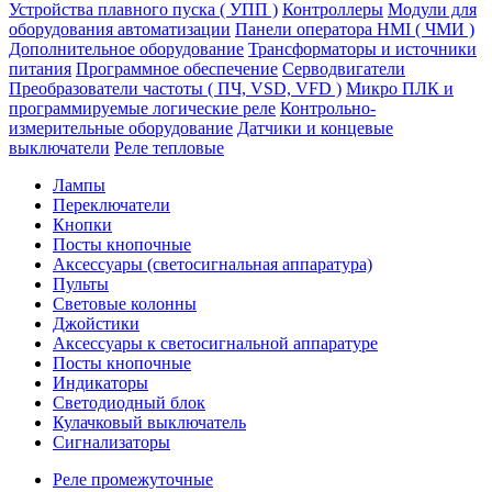
Устройства плавного пуска ( УПП )
Контроллеры
Модули для
оборудования автоматизации
Панели оператора HMI ( ЧМИ )
Дополнительное оборудование
Транcформаторы и источники
питания
Программное обеспечение
Серводвигатели
Преобразователи частоты ( ПЧ, VSD, VFD )
Микро ПЛК и
программируемые логические реле
Контрольно-
измерительные оборудование
Датчики и концевые
выключатели
Реле тепловые
Лампы
Переключатели
Кнопки
Посты кнопочные
Аксессуары (светосигнальная аппаратура)
Пульты
Световые колонны
Джойстики
Аксессуары к светосигнальной аппаратуре
Посты кнопочные
Индикаторы
Светодиодный блок
Кулачковый выключатель
Сигнализаторы
Реле промежуточные