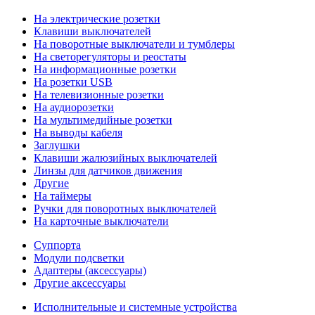
На электрические розетки
Клавиши выключателей
На поворотные выключатели и тумблеры
На светорегуляторы и реостаты
На информационные розетки
На розетки USB
На телевизионные розетки
На аудиорозетки
На мультимедийные розетки
На выводы кабеля
Заглушки
Клавиши жалюзийных выключателей
Линзы для датчиков движения
Другие
На таймеры
Ручки для поворотных выключателей
На карточные выключатели
Суппорта
Модули подсветки
Адаптеры (аксессуары)
Другие аксессуары
Исполнительные и системные устройства