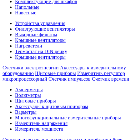
Комплектующие для шкафов
Напольные
Навесные
Устройства управления
Фильтрующие вентиляторы
Выходные фильтры
Крышные вентиляторы
Нагреватели
Термостат на DIN рейку
Крышные вентиляторы
Счетчики электроэнергии
Аксессуары к измерительному
оборудованию
Щитовые приборы
Измеритель-регулятор
микропроцессорный
Счетчик импульсов
Счетчик времени
Амперметры
Вольтметры
Щитовые приборы
Аксессуары к щитовым приборам
Варметры
Многофункциональные измерительные приборы
Измеритель напряжения
Измеритель мощности
Светосигнальная аппаратура, пульты и джойстики
Реле