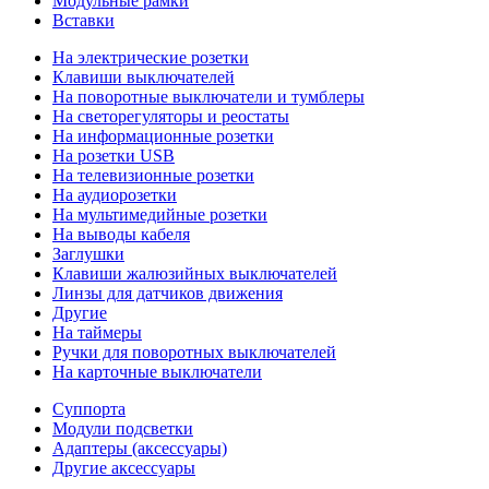
Модульные рамки
Вставки
На электрические розетки
Клавиши выключателей
На поворотные выключатели и тумблеры
На светорегуляторы и реостаты
На информационные розетки
На розетки USB
На телевизионные розетки
На аудиорозетки
На мультимедийные розетки
На выводы кабеля
Заглушки
Клавиши жалюзийных выключателей
Линзы для датчиков движения
Другие
На таймеры
Ручки для поворотных выключателей
На карточные выключатели
Суппорта
Модули подсветки
Адаптеры (аксессуары)
Другие аксессуары