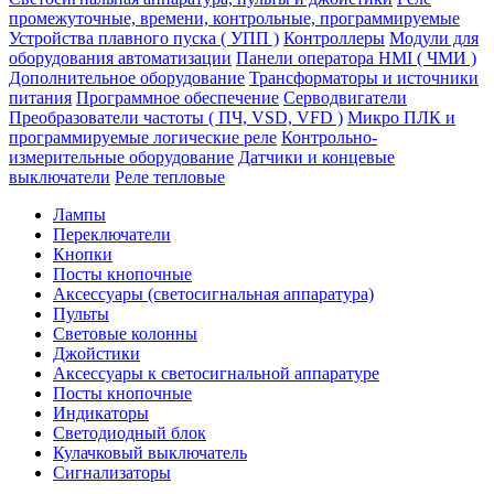
промежуточные, времени, контрольные, программируемые
Устройства плавного пуска ( УПП )
Контроллеры
Модули для
оборудования автоматизации
Панели оператора HMI ( ЧМИ )
Дополнительное оборудование
Транcформаторы и источники
питания
Программное обеспечение
Серводвигатели
Преобразователи частоты ( ПЧ, VSD, VFD )
Микро ПЛК и
программируемые логические реле
Контрольно-
измерительные оборудование
Датчики и концевые
выключатели
Реле тепловые
Лампы
Переключатели
Кнопки
Посты кнопочные
Аксессуары (светосигнальная аппаратура)
Пульты
Световые колонны
Джойстики
Аксессуары к светосигнальной аппаратуре
Посты кнопочные
Индикаторы
Светодиодный блок
Кулачковый выключатель
Сигнализаторы