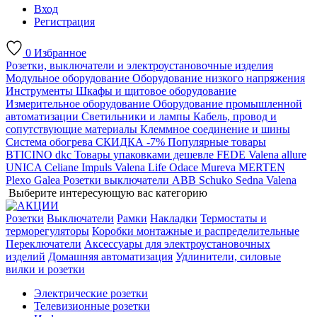
Вход
Регистрация
0
Избранное
Розетки, выключатели и электроустановочные изделия
Модульное оборудование
Оборудование низкого напряжения
Инструменты
Шкафы и щитовое оборудование
Измерительное оборудование
Оборудование промышленной
автоматизации
Светильники и лампы
Кабель, провод и
сопутствующие материалы
Клеммное соединение и шины
Система обогрева
СКИДКА -7%
Популярные товары
BTICINO
dkc
Товары упаковками дешевле
FEDE
Valena allure
UNICA
Celiane
Impuls
Valena Life
Odace
Mureva
MERTEN
Plexo
Galea
Розетки выключатели ABB
Schuko
Sedna
Valena
Выберите интересующую вас категорию
Розетки
Выключатели
Рамки
Накладки
Термостаты и
терморегуляторы
Коробки монтажные и распределительные
Переключатели
Аксессуары для электроустановочных
изделий
Домашняя автоматизация
Удлинители, силовые
вилки и розетки
Электрические розетки
Телевизионные розетки