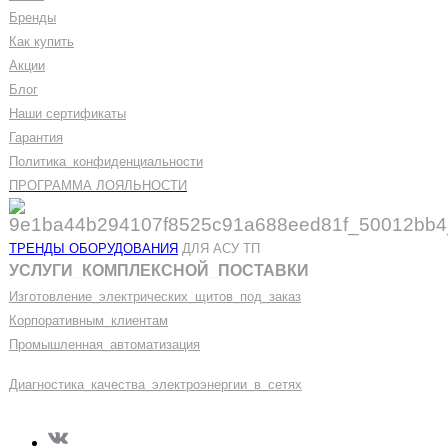
Бренды
Как купить
Акции
Блог
Наши сертификаты
Гарантия
Политика
_
конфиденциальности
ПРОГРАММА ЛОЯЛЬНОСТИ
ТРЕНДЫ ОБОРУДОВАНИЯ
ДЛЯ АСУ ТП
УСЛУГИ
_
КОМПЛЕКСНОЙ
_
ПОСТАВКИ
Изготовление
_
электрических
_
щитов
_
под
_
заказ
Корпоративным
_
клиентам
Промышленная
_
автоматизация
Диагностика
_
качеств
а
_
электроэнергии
_
в
_
сетях