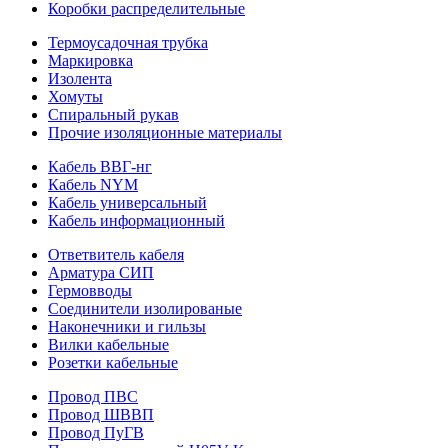
Коробки распределительные
Термоусадочная трубка
Маркировка
Изолента
Хомуты
Спиральный рукав
Прочие изоляционные материалы
Кабель ВВГ-нг
Кабель NYM
Кабель универсальный
Кабель информационный
Ответвитель кабеля
Арматура СИП
Гермовводы
Соединители изолированые
Наконечники и гильзы
Вилки кабельные
Розетки кабельные
Провод ПВС
Провод ШВВП
Провод ПуГВ