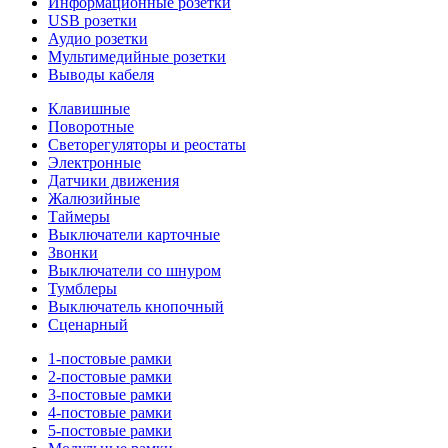
Информационные розетки
USB розетки
Аудио розетки
Мультимедийные розетки
Выводы кабеля
Клавишные
Поворотные
Светорегуляторы и реостаты
Электронные
Датчики движения
Жалюзийные
Таймеры
Выключатели карточные
Звонки
Выключатели со шнуром
Тумблеры
Выключатель кнопочный
Сценарный
1-постовые рамки
2-постовые рамки
3-постовые рамки
4-постовые рамки
5-постовые рамки