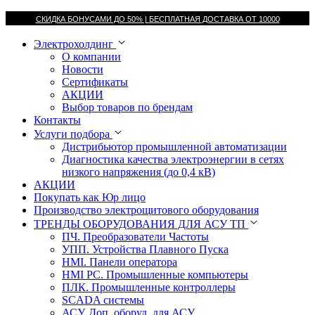
СКИДКА БОНУСАМИ ДО 50% |
БЕСПЛАТНАЯ ДОСТАВКА ОТ
10000
Электрохолдинг
О компании
Новости
Сертификаты
АКЦИИ
Выбор товаров по брендам
Контакты
Услуги подбора
Дистрибьютор промышленной автоматизации
Диагностика качества электроэнергии в сетях
низкого напряжения (до 0,4 кВ)
АКЦИИ
Покупать как Юр лицо
Производство электрощитового оборудования
ТРЕНДЫ ОБОРУДОВАНИЯ ДЛЯ АСУ ТП
ПЧ. Преобразователи Частоты
УПП. Устройства Плавного Пуска
HMI. Панели оператора
HMI РС. Промышленные компьютеры
ПЛК. Промышленные контроллеры
SCADA системы
АСУ. Доп. оборуд. для АСУ