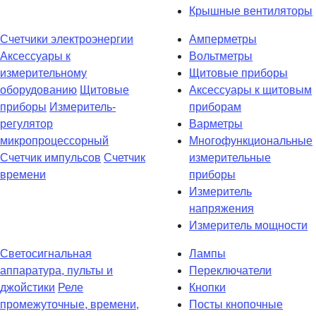
Крышные вентиляторы
Счетчики электроэнергии
Амперметры
Аксессуары к
Вольтметры
измерительному
Щитовые приборы
оборудованию
Щитовые
Аксессуары к щитовым
приборы
Измеритель-
приборам
регулятор
Варметры
микропроцессорный
Многофункциональные
Счетчик импульсов
Счетчик
измерительные
времени
приборы
Измеритель
напряжения
Измеритель мощности
Светосигнальная
Лампы
аппаратура, пульты и
Переключатели
джойстики
Реле
Кнопки
промежуточные, времени,
Посты кнопочные