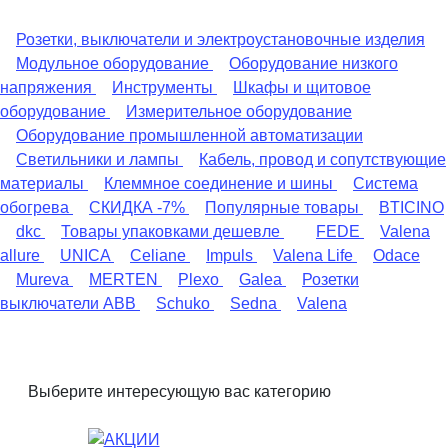
Розетки, выключатели и электроустановочные изделия
Модульное оборудование
Оборудование низкого
напряжения
Инструменты
Шкафы и щитовое
оборудование
Измерительное оборудование
Оборудование промышленной автоматизации
Светильники и лампы
Кабель, провод и сопутствующие
материалы
Клеммное соединение и шины
Система
обогрева
СКИДКА -7%
Популярные товары
BTICINO
dkc
Товары упаковками дешевле
FEDE
Valena
allure
UNICA
Celiane
Impuls
Valena Life
Odace
Mureva
MERTEN
Plexo
Galea
Розетки
выключатели ABB
Schuko
Sedna
Valena
Выберите интересующую вас категорию