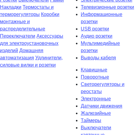
Накладки
Термостаты и
Телевизионные розетки
терморегуляторы
Коробки
Информационные
монтажные и
розетки
распределительные
USB розетки
Переключатели
Аксессуары
Аудио розетки
для электроустановочных
Мультимедийные
изделий
Домашняя
розетки
автоматизация
Удлинители,
Выводы кабеля
силовые вилки и розетки
Клавишные
Поворотные
Светорегуляторы и
реостаты
Электронные
Датчики движения
Жалюзийные
Таймеры
Выключатели
карточные