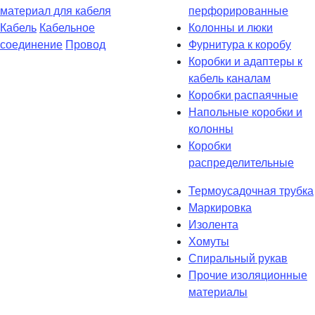
материал для кабеля
перфорированные
Кабель
Кабельное
Колонны и люки
соединение
Провод
Фурнитура к коробу
Коробки и адаптеры к
кабель каналам
Коробки распаячные
Напольные коробки и
колонны
Коробки
распределительные
Термоусадочная трубка
Маркировка
Изолента
Хомуты
Спиральный рукав
Прочие изоляционные
материалы