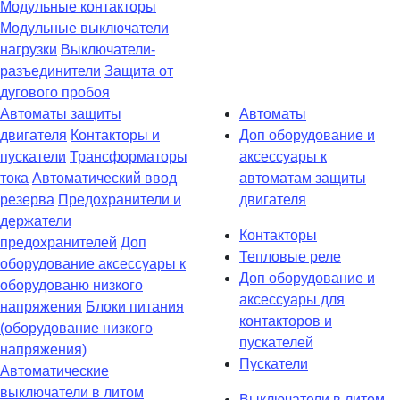
Модульные контакторы
Модульные выключатели
нагрузки
Выключатели-
разъединители
Защита от
дугового пробоя
Автоматы защиты
Автоматы
двигателя
Контакторы и
Доп оборудование и
пускатели
Трансформаторы
аксессуары к
тока
Автоматический ввод
автоматам защиты
резерва
Предохранители и
двигателя
держатели
Контакторы
предохранителей
Доп
Тепловые реле
оборудование аксессуары к
Доп оборудование и
оборудованю низкого
аксессуары для
напряжения
Блоки питания
контакторов и
(оборудование низкого
пускателей
напряжения)
Пускатели
Автоматические
выключатели в литом
Выключатели в литом