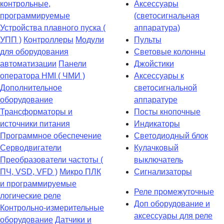
контрольные,
Аксессуары
программируемые
(светосигнальная
Устройства плавного пуска (
аппаратура)
УПП )
Контроллеры
Модули
Пульты
для оборудования
Световые колонны
автоматизации
Панели
Джойстики
оператора HMI ( ЧМИ )
Аксессуары к
Дополнительное
светосигнальной
оборудование
аппаратуре
Транcформаторы и
Посты кнопочные
источники питания
Индикаторы
Программное обеспечение
Светодиодный блок
Серводвигатели
Кулачковый
Преобразователи частоты (
выключатель
ПЧ, VSD, VFD )
Микро ПЛК
Сигнализаторы
и программируемые
Реле промежуточные
логические реле
Доп оборудование и
Контрольно-измерительные
аксессуары для реле
оборудование
Датчики и