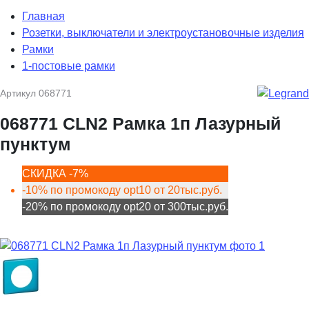
Главная
Розетки, выключатели и электроустановочные изделия
Рамки
1-постовые рамки
Артикул
068771
068771 CLN2 Рамка 1п Лазурный
пунктум
СКИДКА -7%
-10% по промокоду opt10 от 20тыс.руб.
-20% по промокоду opt20 от 300тыс.руб.