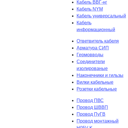
Кабель ВВГ-нг
Кабель NYM
Кабель универсальный
Кабель
информационный
Ответвитель кабеля
Арматура СИП
Гермовводы
Соединители
изолированые
Наконечники и гильзы
Вилки кабельные
Розетки кабельные
Провод ПВС
Провод ШВВП
Провод ПуГВ
Провод монтажный
H05V-K