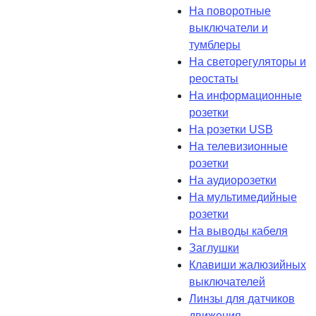
На поворотные
выключатели и
тумблеры
На светорегуляторы и
реостаты
На информационные
розетки
На розетки USB
На телевизионные
розетки
На аудиорозетки
На мультимедийные
розетки
На выводы кабеля
Заглушки
Клавиши жалюзийных
выключателей
Линзы для датчиков
движения