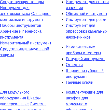
Сопутствующие товары
Инструмент для снятия
Инструмент для
изоляции
электромонтажа
Слесарно-
Обжимной инструмент
монтажный инструмент
Инструмент для резки
Наборы инструментов
Инструмент для
Хранение и переноска
опрессовки кабельных
инструмента
наконечников
Измерительный инструмент
Измерительные
Средства индивидуальной
приборы и тестеры
защиты
Режущий инструмент
Отвертки
Шарнирно-губцевый
инструмент
Гаечные ключи
Для модульного
Комплектующие для
оборудования
Шкафы
шкафов для
универсальные
Системы
модульного
контроля микроклимата
оборудования