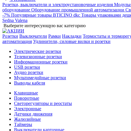
Розетки, выключатели и электроустановочные изделия
Модульн
оборудование
Оборудование промышленной автоматизации
Св
-7%
Популярные товары
BTICINO
dkc
Товары упаковками деш
Sedna
Valena
Выберите интересующую вас категорию
Розетки
Выключатели
Рамки
Накладки
Термостаты и терморег
автоматизация
Удлинители, силовые вилки и розетки
Электрические розетки
Телевизионные розетки
Информационные розетки
USB розетки
Аудио розетки
Мультимедийные розетки
Выводы кабеля
Клавишные
Поворотные
Светорегуляторы и реостаты
Электронные
Датчики движения
Жалюзийные
Таймеры
Выключатели карточные