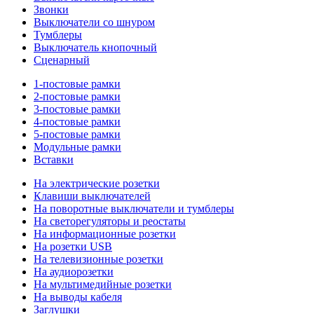
Звонки
Выключатели со шнуром
Тумблеры
Выключатель кнопочный
Сценарный
1-постовые рамки
2-постовые рамки
3-постовые рамки
4-постовые рамки
5-постовые рамки
Модульные рамки
Вставки
На электрические розетки
Клавиши выключателей
На поворотные выключатели и тумблеры
На светорегуляторы и реостаты
На информационные розетки
На розетки USB
На телевизионные розетки
На аудиорозетки
На мультимедийные розетки
На выводы кабеля
Заглушки