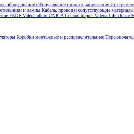
ое оборудование
Оборудование низкого напряжения
Инструмен
етильники и лампы
Кабель, провод и сопутствующие материалы
евле
FEDE
Valena allure
UNICA
Celiane
Impuls
Valena Life
Odace
M
уляторы
Коробки монтажные и распределительные
Переключате