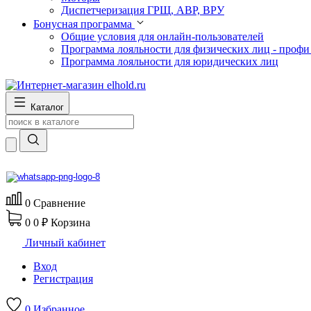
Диспетчеризация ГРЩ, АВР, ВРУ
Бонусная программа
Общие условия для онлайн-пользователей
Программа лояльности для физических лиц - профи
Программа лояльности для юридических лиц
Каталог
0
Сравнение
0
0 ₽
Корзина
Личный кабинет
Вход
Регистрация
0
Избранное