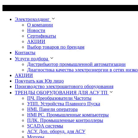
Электрохолдинг
О компании
Новости
Сертификаты
АКЦИИ
Выбор товаров по брендам
Контакты
Услуги подбора
Дистрибьютор промышленной автоматизации
Диагностика качества электроэнергии в сетях низко
АКЦИИ
Покупать как Юр лицо
Производство электрощитового оборудования
ТРЕНДЫ ОБОРУДОВАНИЯ ДЛЯ АСУ ТП
ПЧ. Преобразователи Частоты
УПП. Устройства Плавного Пуска
HMI. Панели оператора
HMI РС. Промышленные компьютеры
ПЛК. Промышленные контроллеры
SCADA системы
АСУ. Доп. оборуд. для АСУ
Моторы