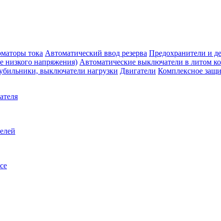
маторы тока
Автоматический ввод резерва
Предохранители и д
е низкого напряжения)
Автоматические выключатели в литом к
убильники, выключатели нагрузки
Двигатели
Комплексное защи
ателя
телей
се