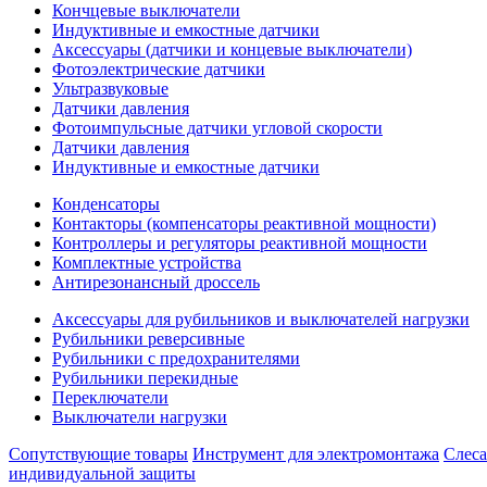
Кончцевые выключатели
Индуктивные и емкостные датчики
Аксессуары (датчики и концевые выключатели)
Фотоэлектрические датчики
Ультразвуковые
Датчики давления
Фотоимпульсные датчики угловой скорости
Датчики давления
Индуктивные и емкостные датчики
Конденсаторы
Контакторы (компенсаторы реактивной мощности)
Контроллеры и регуляторы реактивной мощности
Комплектные устройства
Антирезонансный дроссель
Аксессуары для рубильников и выключателей нагрузки
Рубильники реверсивные
Рубильники с предохранителями
Рубильники перекидные
Переключатели
Выключатели нагрузки
Сопутствующие товары
Инструмент для электромонтажа
Слес
индивидуальной защиты