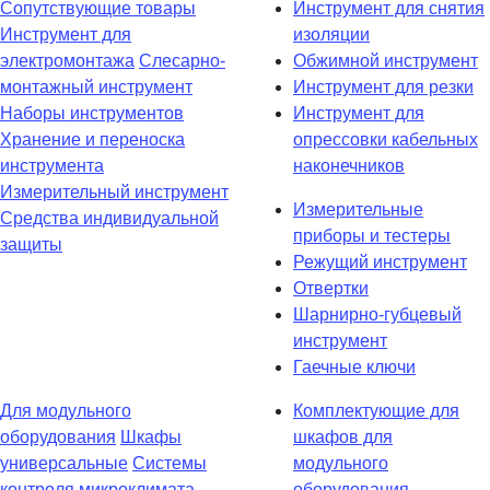
Сопутствующие товары
Инструмент для снятия
Инструмент для
изоляции
электромонтажа
Слесарно-
Обжимной инструмент
монтажный инструмент
Инструмент для резки
Наборы инструментов
Инструмент для
Хранение и переноска
опрессовки кабельных
инструмента
наконечников
Измерительный инструмент
Измерительные
Средства индивидуальной
приборы и тестеры
защиты
Режущий инструмент
Отвертки
Шарнирно-губцевый
инструмент
Гаечные ключи
Для модульного
Комплектующие для
оборудования
Шкафы
шкафов для
универсальные
Системы
модульного
контроля микроклимата
оборудования