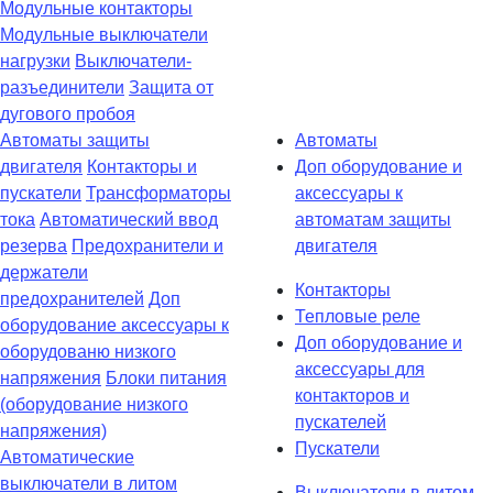
Модульные контакторы
Модульные выключатели
нагрузки
Выключатели-
разъединители
Защита от
дугового пробоя
Автоматы защиты
Автоматы
двигателя
Контакторы и
Доп оборудование и
пускатели
Трансформаторы
аксессуары к
тока
Автоматический ввод
автоматам защиты
резерва
Предохранители и
двигателя
держатели
Контакторы
предохранителей
Доп
Тепловые реле
оборудование аксессуары к
Доп оборудование и
оборудованю низкого
аксессуары для
напряжения
Блоки питания
контакторов и
(оборудование низкого
пускателей
напряжения)
Пускатели
Автоматические
выключатели в литом
Выключатели в литом