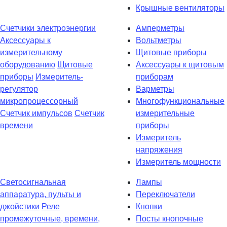
Крышные вентиляторы
Счетчики электроэнергии
Амперметры
Аксессуары к
Вольтметры
измерительному
Щитовые приборы
оборудованию
Щитовые
Аксессуары к щитовым
приборы
Измеритель-
приборам
регулятор
Варметры
микропроцессорный
Многофункциональные
Счетчик импульсов
Счетчик
измерительные
времени
приборы
Измеритель
напряжения
Измеритель мощности
Светосигнальная
Лампы
аппаратура, пульты и
Переключатели
джойстики
Реле
Кнопки
промежуточные, времени,
Посты кнопочные