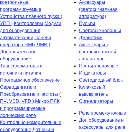
контрольные,
Аксессуары
программируемые
(светосигнальная
Устройства плавного пуска (
аппаратура)
УПП )
Контроллеры
Модули
Пульты
для оборудования
Световые колонны
автоматизации
Панели
Джойстики
оператора HMI ( ЧМИ )
Аксессуары к
Дополнительное
светосигнальной
оборудование
аппаратуре
Транcформаторы и
Посты кнопочные
источники питания
Индикаторы
Программное обеспечение
Светодиодный блок
Серводвигатели
Кулачковый
Преобразователи частоты (
выключатель
ПЧ, VSD, VFD )
Микро ПЛК
Сигнализаторы
и программируемые
Реле промежуточные
логические реле
Доп оборудование и
Контрольно-измерительные
аксессуары для реле
оборудование
Датчики и