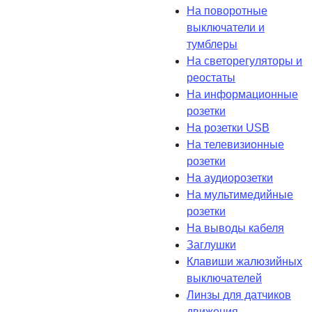
На поворотные
выключатели и
тумблеры
На светорегуляторы и
реостаты
На информационные
розетки
На розетки USB
На телевизионные
розетки
На аудиорозетки
На мультимедийные
розетки
На выводы кабеля
Заглушки
Клавиши жалюзийных
выключателей
Линзы для датчиков
движения