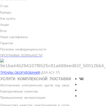
О нас
Бренды
Как купить
Акции
Блог
Наши сертификаты
Гарантия
Политика
_
конфиденциальности
ПРОГРАММА ЛОЯЛЬНОСТИ
ТРЕНДЫ ОБОРУДОВАНИЯ
ДЛЯ АСУ ТП
УСЛУГИ
_
КОМПЛЕКСНОЙ
_
ПОСТАВКИ
Изготовление
_
электрических
_
щитов
_
под
_
заказ
Корпоративным
_
клиентам
Промышленная
_
автоматизация
Диагностика
_
качеств
а
_
электроэнергии
_
в
_
сетях