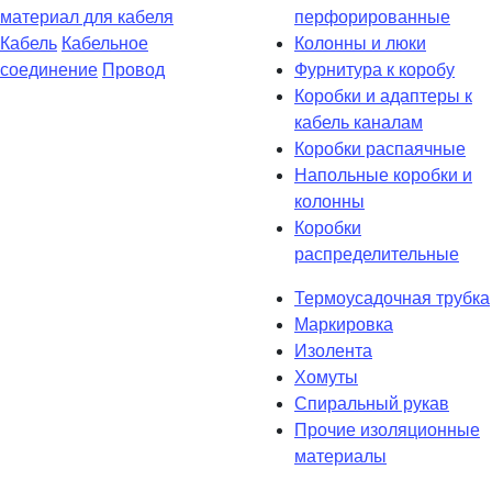
материал для кабеля
перфорированные
Кабель
Кабельное
Колонны и люки
соединение
Провод
Фурнитура к коробу
Коробки и адаптеры к
кабель каналам
Коробки распаячные
Напольные коробки и
колонны
Коробки
распределительные
Термоусадочная трубка
Маркировка
Изолента
Хомуты
Спиральный рукав
Прочие изоляционные
материалы