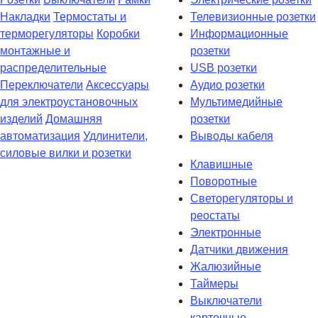
Накладки
Термостаты и
Телевизионные розетки
терморегуляторы
Коробки
Информационные
монтажные и
розетки
распределительные
USB розетки
Переключатели
Аксессуары
Аудио розетки
для электроустановочных
Мультимедийные
изделий
Домашняя
розетки
автоматизация
Удлинители,
Выводы кабеля
силовые вилки и розетки
Клавишные
Поворотные
Светорегуляторы и
реостаты
Электронные
Датчики движения
Жалюзийные
Таймеры
Выключатели
карточные