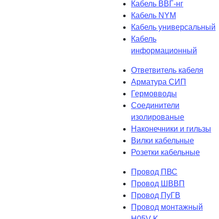
Кабель ВВГ-нг
Кабель NYM
Кабель универсальный
Кабель
информационный
Ответвитель кабеля
Арматура СИП
Гермовводы
Соединители
изолированые
Наконечники и гильзы
Вилки кабельные
Розетки кабельные
Провод ПВС
Провод ШВВП
Провод ПуГВ
Провод монтажный
H05V-K