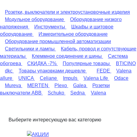
Розетки, выключатели и электроустановочные изделия
Модульное оборудование
Оборудование низкого
напряжения
Инструменты
Шкафы и щитовое
оборудование
Измерительное оборудование
Оборудование промышленной автоматизации
Светильники и лампы
Кабель, провод и сопутствующие
материалы
Клеммное соединение и шины
Система
обогрева
СКИДКА -7%
Популярные товары
BTICINO
dkc
Товары упаковками дешевле
FEDE
Valena
allure
UNICA
Celiane
Impuls
Valena Life
Odace
Mureva
MERTEN
Plexo
Galea
Розетки
выключатели ABB
Schuko
Sedna
Valena
Выберите интересующую вас категорию