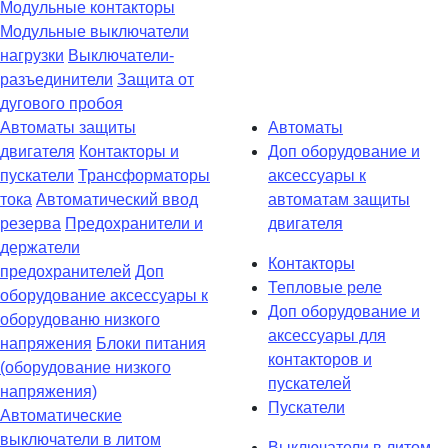
Модульные контакторы
Модульные выключатели
нагрузки
Выключатели-
разъединители
Защита от
дугового пробоя
Автоматы защиты
Автоматы
двигателя
Контакторы и
Доп оборудование и
пускатели
Трансформаторы
аксессуары к
тока
Автоматический ввод
автоматам защиты
резерва
Предохранители и
двигателя
держатели
Контакторы
предохранителей
Доп
Тепловые реле
оборудование аксессуары к
Доп оборудование и
оборудованю низкого
аксессуары для
напряжения
Блоки питания
контакторов и
(оборудование низкого
пускателей
напряжения)
Пускатели
Автоматические
выключатели в литом
Выключатели в литом