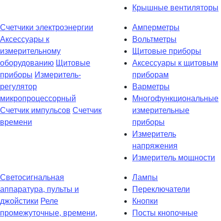
Крышные вентиляторы
Счетчики электроэнергии
Амперметры
Аксессуары к
Вольтметры
измерительному
Щитовые приборы
оборудованию
Щитовые
Аксессуары к щитовым
приборы
Измеритель-
приборам
регулятор
Варметры
микропроцессорный
Многофункциональные
Счетчик импульсов
Счетчик
измерительные
времени
приборы
Измеритель
напряжения
Измеритель мощности
Светосигнальная
Лампы
аппаратура, пульты и
Переключатели
джойстики
Реле
Кнопки
промежуточные, времени,
Посты кнопочные