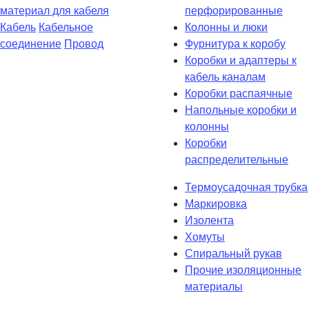
материал для кабеля
перфорированные
Кабель
Кабельное
Колонны и люки
соединение
Провод
Фурнитура к коробу
Коробки и адаптеры к
кабель каналам
Коробки распаячные
Напольные коробки и
колонны
Коробки
распределительные
Термоусадочная трубка
Маркировка
Изолента
Хомуты
Спиральный рукав
Прочие изоляционные
материалы