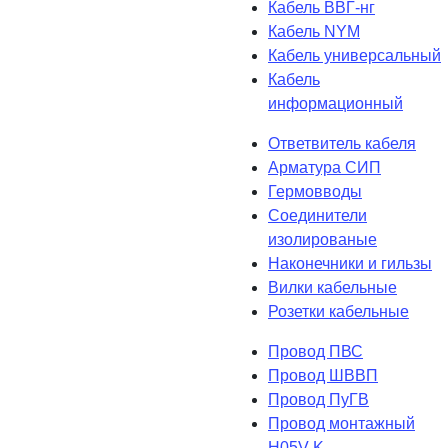
Кабель ВВГ-нг
Кабель NYM
Кабель универсальный
Кабель
информационный
Ответвитель кабеля
Арматура СИП
Гермовводы
Соединители
изолированые
Наконечники и гильзы
Вилки кабельные
Розетки кабельные
Провод ПВС
Провод ШВВП
Провод ПуГВ
Провод монтажный
H05V-K