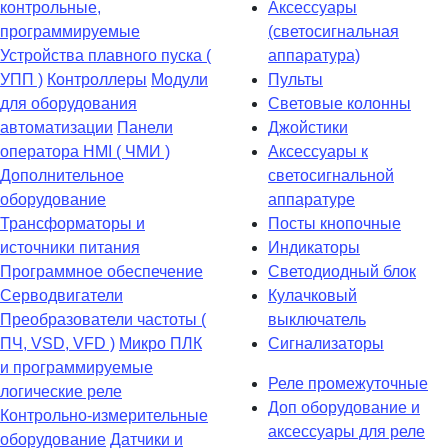
контрольные,
Аксессуары
программируемые
(светосигнальная
Устройства плавного пуска (
аппаратура)
УПП )
Контроллеры
Модули
Пульты
для оборудования
Световые колонны
автоматизации
Панели
Джойстики
оператора HMI ( ЧМИ )
Аксессуары к
Дополнительное
светосигнальной
оборудование
аппаратуре
Транcформаторы и
Посты кнопочные
источники питания
Индикаторы
Программное обеспечение
Светодиодный блок
Серводвигатели
Кулачковый
Преобразователи частоты (
выключатель
ПЧ, VSD, VFD )
Микро ПЛК
Сигнализаторы
и программируемые
Реле промежуточные
логические реле
Доп оборудование и
Контрольно-измерительные
аксессуары для реле
оборудование
Датчики и