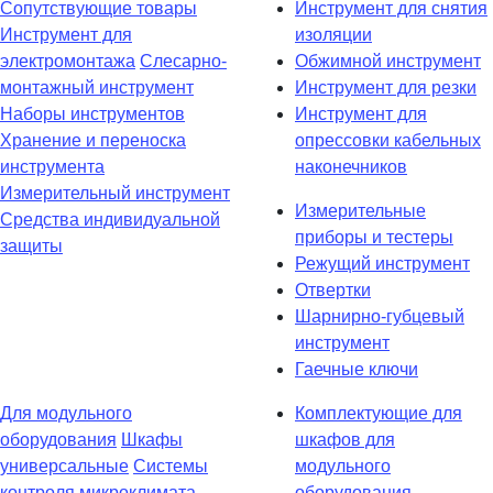
Сопутствующие товары
Инструмент для снятия
Инструмент для
изоляции
электромонтажа
Слесарно-
Обжимной инструмент
монтажный инструмент
Инструмент для резки
Наборы инструментов
Инструмент для
Хранение и переноска
опрессовки кабельных
инструмента
наконечников
Измерительный инструмент
Измерительные
Средства индивидуальной
приборы и тестеры
защиты
Режущий инструмент
Отвертки
Шарнирно-губцевый
инструмент
Гаечные ключи
Для модульного
Комплектующие для
оборудования
Шкафы
шкафов для
универсальные
Системы
модульного
контроля микроклимата
оборудования