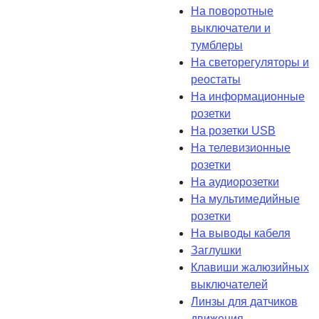
На поворотные
выключатели и
тумблеры
На светорегуляторы и
реостаты
На информационные
розетки
На розетки USB
На телевизионные
розетки
На аудиорозетки
На мультимедийные
розетки
На выводы кабеля
Заглушки
Клавиши жалюзийных
выключателей
Линзы для датчиков
движения