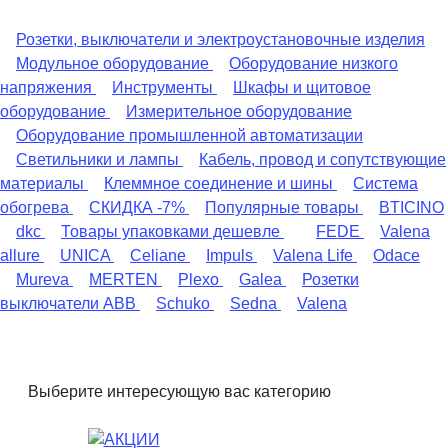
Розетки, выключатели и электроустановочные изделия
Модульное оборудование
Оборудование низкого
напряжения
Инструменты
Шкафы и щитовое
оборудование
Измерительное оборудование
Оборудование промышленной автоматизации
Светильники и лампы
Кабель, провод и сопутствующие
материалы
Клеммное соединение и шины
Система
обогрева
СКИДКА -7%
Популярные товары
BTICINO
dkc
Товары упаковками дешевле
FEDE
Valena
allure
UNICA
Celiane
Impuls
Valena Life
Odace
Mureva
MERTEN
Plexo
Galea
Розетки
выключатели ABB
Schuko
Sedna
Valena
Выберите интересующую вас категорию