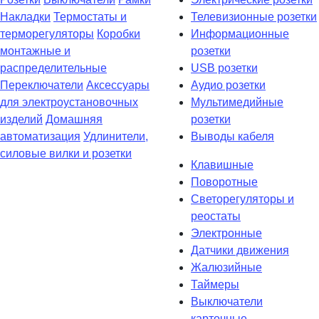
Накладки
Термостаты и
Телевизионные розетки
терморегуляторы
Коробки
Информационные
монтажные и
розетки
распределительные
USB розетки
Переключатели
Аксессуары
Аудио розетки
для электроустановочных
Мультимедийные
изделий
Домашняя
розетки
автоматизация
Удлинители,
Выводы кабеля
силовые вилки и розетки
Клавишные
Поворотные
Светорегуляторы и
реостаты
Электронные
Датчики движения
Жалюзийные
Таймеры
Выключатели
карточные