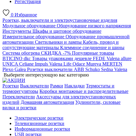
Регистрация
0
Избранное
Розетки, выключатели и электроустановочные изделия
Модульное оборудование
Оборудование низкого напряжения
Инструменты
Шкафы и щитовое оборудование
Измерительное оборудование
Оборудование промышленной
автоматизации
Светильники и лампы
Кабель, провод и
сопутствующие материалы
Клеммное соединение и шины
Система обогрева
СКИДКА -7%
Популярные товары
BTICINO
dkc
Товары упаковками дешевле
FEDE
Valena allure
UNICA
Celiane
Impuls
Valena Life
Odace
Mureva
MERTEN
Plexo
Galea
Розетки выключатели ABB
Schuko
Sedna
Valena
Выберите интересующую вас категорию
Розетки
Выключатели
Рамки
Накладки
Термостаты и
терморегуляторы
Коробки монтажные и распределительные
Переключатели
Аксессуары для электроустановочных
изделий
Домашняя автоматизация
Удлинители, силовые
вилки и розетки
Электрические розетки
Телевизионные розетки
Информационные розетки
USB розетки