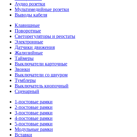
Аудио розетки
Мультимедийные розетки
Выводы кабеля
Клавишные
Поворотные
Светорегуляторы и реостаты
Электронные
Датчики движения
Жалюзийные
Таймеры
Выключатели карточные
Звонки
Выключатели со шнуром
Тумблеры
Выключатель кнопочный
Сценарный
1-постовые рамки
2-постовые рамки
3-постовые рамки
4-постовые рамки
5-постовые рамки
Модульные рамки
Вставки