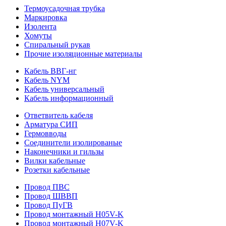
Термоусадочная трубка
Маркировка
Изолента
Хомуты
Спиральный рукав
Прочие изоляционные материалы
Кабель ВВГ-нг
Кабель NYM
Кабель универсальный
Кабель информационный
Ответвитель кабеля
Арматура СИП
Гермовводы
Соединители изолированые
Наконечники и гильзы
Вилки кабельные
Розетки кабельные
Провод ПВС
Провод ШВВП
Провод ПуГВ
Провод монтажный H05V-K
Провод монтажный H07V-K