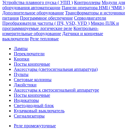
Устройства плавного пуска ( УПП )
Контроллеры
Модули для
оборудования автоматизации
Панели оператора HMI ( ЧМИ )
Дополнительное оборудование
Транcформаторы и источники
питания
Программное обеспечение
Серводвигатели
Преобразователи частоты ( ПЧ, VSD, VFD )
Микро ПЛК и
программируемые логические реле
Контрольно-
измерительные оборудование
Датчики и концевые
выключатели
Реле тепловые
Лампы
Переключатели
Кнопки
Посты кнопочные
Аксессуары (светосигнальная аппаратура)
Пульты
Световые колонны
Джойстики
Аксессуары к светосигнальной аппаратуре
Посты кнопочные
Индикаторы
Светодиодный блок
Кулачковый выключатель
Сигнализаторы
Реле промежуточные