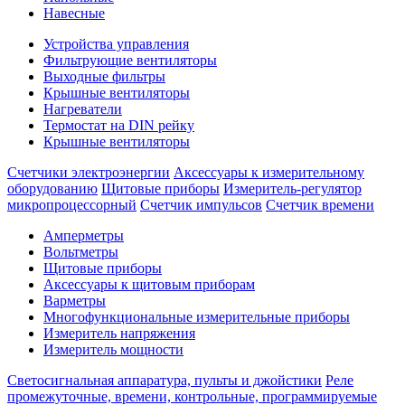
Навесные
Устройства управления
Фильтрующие вентиляторы
Выходные фильтры
Крышные вентиляторы
Нагреватели
Термостат на DIN рейку
Крышные вентиляторы
Счетчики электроэнергии
Аксессуары к измерительному
оборудованию
Щитовые приборы
Измеритель-регулятор
микропроцессорный
Счетчик импульсов
Счетчик времени
Амперметры
Вольтметры
Щитовые приборы
Аксессуары к щитовым приборам
Варметры
Многофункциональные измерительные приборы
Измеритель напряжения
Измеритель мощности
Светосигнальная аппаратура, пульты и джойстики
Реле
промежуточные, времени, контрольные, программируемые