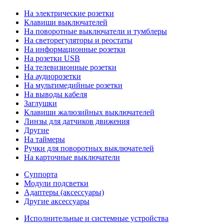
На электрические розетки
Клавиши выключателей
На поворотные выключатели и тумблеры
На светорегуляторы и реостаты
На информационные розетки
На розетки USB
На телевизионные розетки
На аудиорозетки
На мультимедийные розетки
На выводы кабеля
Заглушки
Клавиши жалюзийных выключателей
Линзы для датчиков движения
Другие
На таймеры
Ручки для поворотных выключателей
На карточные выключатели
Суппорта
Модули подсветки
Адаптеры (аксессуары)
Другие аксессуары
Исполнительные и системные устройства