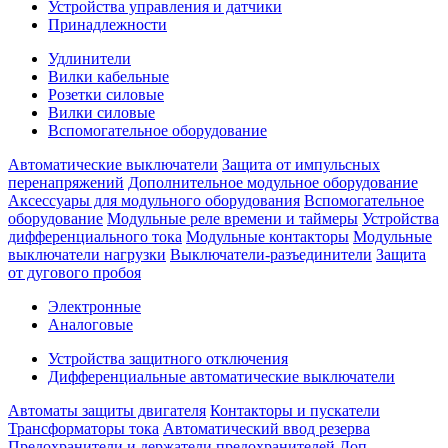
Устройства управления и датчики
Принадлежности
Удлинители
Вилки кабельные
Розетки силовые
Вилки силовые
Вспомогательное оборудование
Автоматические выключатели
Защита от импульсных
перенапряжений
Дополнительное модульное оборудование
Аксессуары для модульного оборудования
Вспомогательное
оборудование
Модульные реле времени и таймеры
Устройства
дифференциального тока
Модульные контакторы
Модульные
выключатели нагрузки
Выключатели-разъединители
Защита
от дугового пробоя
Электронные
Аналоговые
Устройства защитного отключения
Дифференциальные автоматические выключатели
Автоматы защиты двигателя
Контакторы и пускатели
Трансформаторы тока
Автоматический ввод резерва
Предохранители и держатели предохранителей
Доп