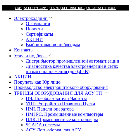
СКИДКА БОНУСАМИ ДО 50% |
БЕСПЛАТНАЯ ДОСТАВКА ОТ
10000
Электрохолдинг
О компании
Новости
Сертификаты
АКЦИИ
Выбор товаров по брендам
Контакты
Услуги подбора
Дистрибьютор промышленной автоматизации
Диагностика качества электроэнергии в сетях
низкого напряжения (до 0,4 кВ)
АКЦИИ
Покупать как Юр лицо
Производство электрощитового оборудования
ТРЕНДЫ ОБОРУДОВАНИЯ ДЛЯ АСУ ТП
ПЧ. Преобразователи Частоты
УПП. Устройства Плавного Пуска
HMI. Панели оператора
HMI РС. Промышленные компьютеры
ПЛК. Промышленные контроллеры
SCADA системы
АСУ. Доп. оборуд. для АСУ