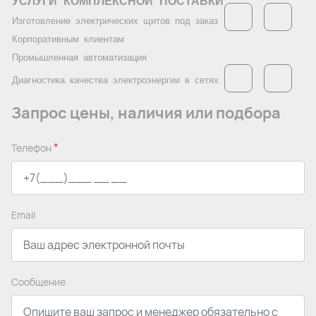
УСЛУГИ
_
КОМПЛЕКСНОЙ
_
ПОСТАВКИ
Изготовление
_
электрических
_
щитов
_
под
_
заказ
Корпоративным
_
клиентам
Промышленная
_
автоматизация
Диагностика
_
качеств
а
_
электроэнергии
_
в
_
сетях
Запрос цены, наличия или подбора
*
Телефон
Email
Сообщение